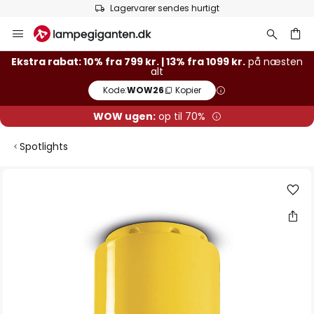
Lagervarer sendes hurtigt
Skip
to
Content
Ekstra rabat: 10% fra 799 kr. | 13% fra 1099 kr.
på næsten
alt
Kode:
WOW26
Kopier
WOW ugen:
op til 70%
Spotlights
Gå
til
slutningen
af
billedgalleriet