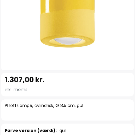
Gå
1.307,00 kr.
til
starten
inkl. moms
af
billedgalleriet
PI loftslampe, cylindrisk, Ø 8,5 cm, gul
Farve version (værdi):
gul