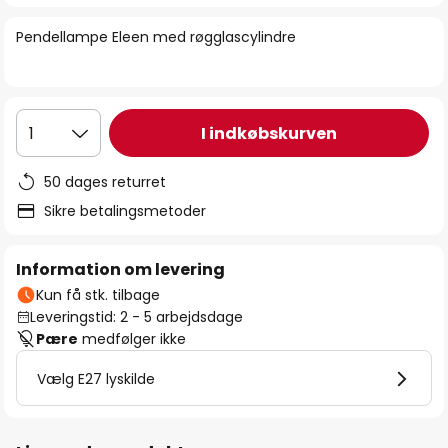
billedgalleriet
Pendellampe Eleen med røgglascylindre
I indkøbskurven
1
50 dages returret
Sikre betalingsmetoder
Information om levering
Kun få stk. tilbage
Leveringstid: 2 - 5 arbejdsdage
Pære
medfølger ikke
Vælg E27 lyskilde