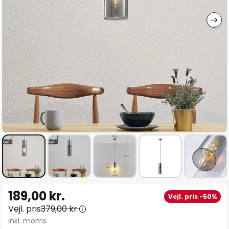
Gå
189,00 kr.
Vejl. pris -50%
til
Vejl. pris
379,00 kr.
starten
inkl. moms
af