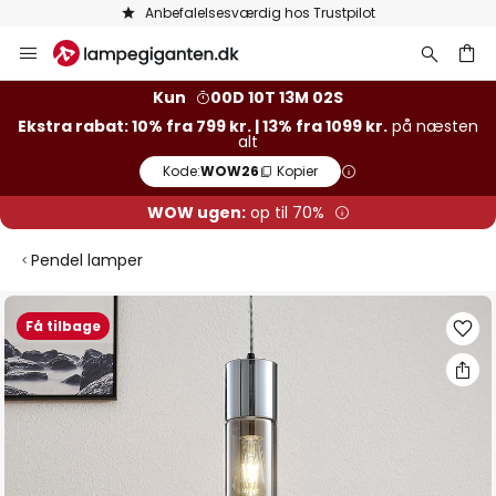
Anbefalelsesværdig hos Trustpilot
Skip
to
Content
Kun
00D 10T 13M 02S
Ekstra rabat: 10% fra 799 kr. | 13% fra 1099 kr.
på næsten
alt
Kode:
WOW26
Kopier
WOW ugen:
op til 70%
Pendel lamper
Gå
Få tilbage
til
slutningen
af
billedgalleriet