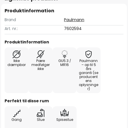
Produktinformation
Brand
Paulmann
Art. nr.:
7602594
Produktinformation
Ikke
Pære
GU5.3 /
Paulmann
dæmpbar
medfølger
MR16
– op til 5
ikke
års
garanti (se
producent
ens
oplysninge
r)
Perfekt til disse rum
Gang
Stue
Spisestue