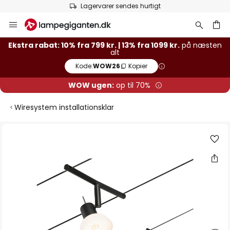
Lagervarer sendes hurtigt
Skip
to
Content
Ekstra rabat: 10% fra 799 kr. | 13% fra 1099 kr.
på næsten
alt
Kode:
WOW26
Kopier
WOW ugen:
op til 70%
Wiresystem installationsklar
Gå
til
slutningen
af
billedgalleriet