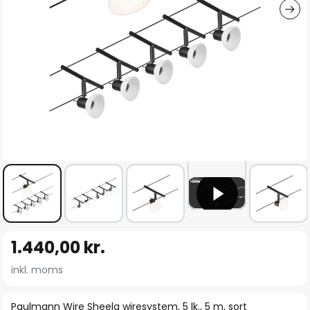
Gå
1.440,00 kr.
til
starten
inkl. moms
af
billedgalleriet
Paulmann Wire Sheela wiresystem, 5 lk., 5 m, sort