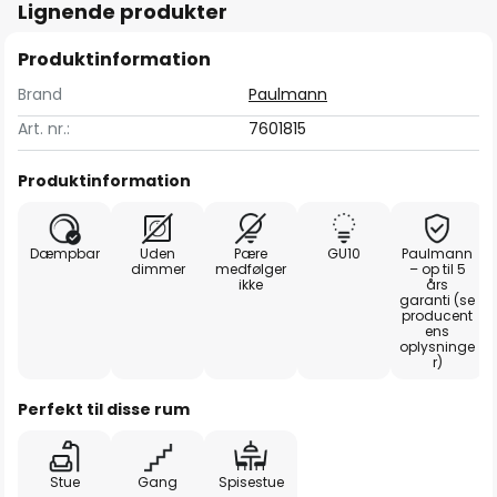
Lignende produkter
Produktinformation
Brand
Paulmann
Art. nr.:
7601815
Produktinformation
Dæmpbar
Uden
Pære
GU10
Paulmann
dimmer
medfølger
– op til 5
ikke
års
garanti (se
producent
ens
oplysninge
r)
Perfekt til disse rum
Stue
Gang
Spisestue