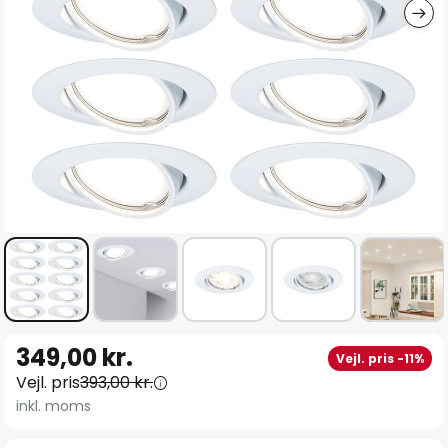
Gå
349,00 kr.
Vejl. pris -11%
til
Vejl. pris
393,00 kr.
starten
inkl. moms
af
billedgalleriet