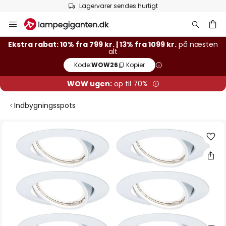
Lagervarer sendes hurtigt
Skip
to
Content
Ekstra rabat: 10% fra 799 kr. | 13% fra 1099 kr.
på næsten
alt
Kode:
WOW26
Kopier
WOW ugen:
op til 70%
Indbygningsspots
Gå
til
slutningen
af
billedgalleriet