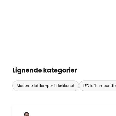
integreret i et ZigBee-baseret
også nemt styres via app ell
Der kræves en bro til tilslutning
app-styring; dette er ikke en de
Lignende kategorier
Moderne loftlamper til køkkenet
LED loftlamper til