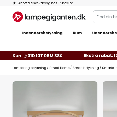
Skip
Anbefalelsesværdig hos Trustpilot
to
Find
Content
din
belysning
Indendørsbelysning
Rum
Udendørsbe
Ekstra rabat: 10
Kun
01D 10T 06M 37S
Lamper og belysning
Smart Home
Smart belysning
Smarte l
Gå
til
slutningen
af
billedgalleriet