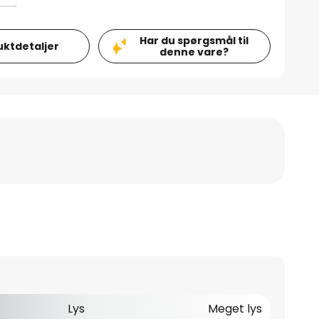
Har du spørgsmål til
uktdetaljer
denne vare?
Lys
Meget lys