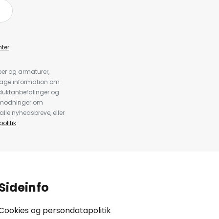
ter
.
er og armaturer,
dtage information om
duktanbefalinger og
anmodninger om
alle nyhedsbreve, eller
olitik
.
Sideinfo
Cookies og persondatapolitik