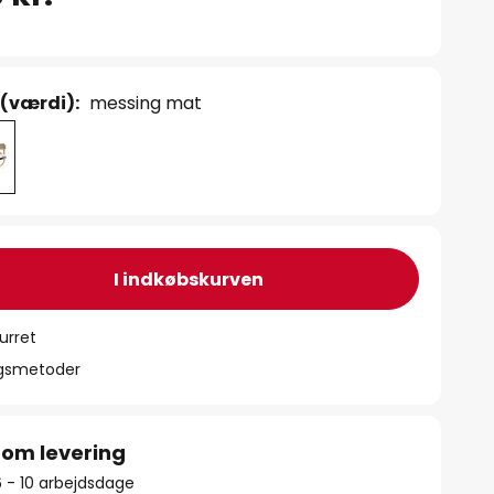
 (værdi):
messing mat
I indkøbskurven
urret
ngsmetoder
 om levering
6 - 10 arbejdsdage