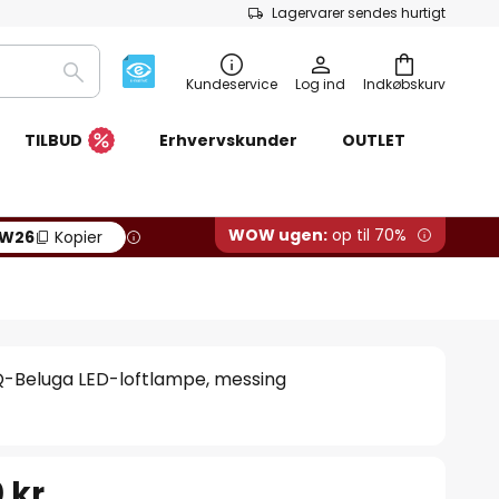
Lagervarer sendes hurtigt
Søg
Kundeservice
Log ind
Indkøbskurv
TILBUD
Erhvervskunder
OUTLET
WOW ugen:
op til 70%
W26
Kopier
Q-Beluga LED-loftlampe, messing
 kr.