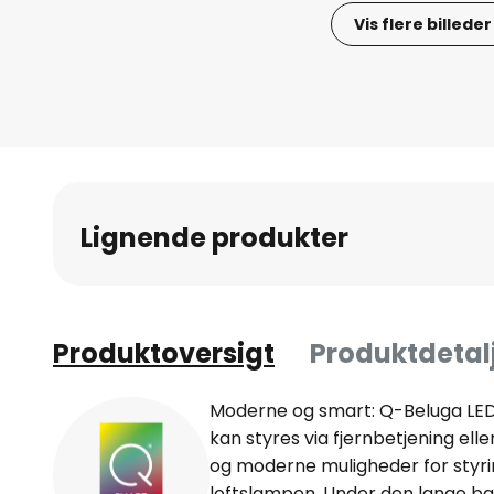
Vis flere billeder
Gå
til
starten
af
billedgalleriet
Lignende produkter
Produktoversigt
Produktdetal
Moderne og smart: Q-Beluga LED
kan styres via fjernbetjening ell
og moderne muligheder for styr
loftslampen. Under den lange bal