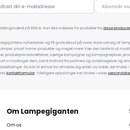
Abonnér nu
stillingsværdi på 899 kr. Kan ikke indløses for produkter fra
disse producen
pegigantens nyhedsbrev og få gode tilbud på vores store udvalg af lamp
llelamper, smart home-produkter og meget mere! Vær den første til at mo
der, produktprisnedsættelser, særlige kampagner og kampagnepriser, pro
nart vi modtager dem, samt indhold fra partnere og undersøgelser og 
efalinger. Du kan til enhver tid afmelde dig enten via linket, der findes i 
ores
kontaktformular
. Yderligere oplysninger kan findes i vores
persondatap
Om Lampegiganten
Om os