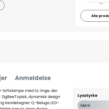
Alle prod
jer
Anmeldelse
-loftslampe med to ringe, der
Lysstyrke
er ZigBeeTopisk, dynamisk design
ing kendetegner Q-Beluga LED-
Mørk
dakin kan to ringe drejes