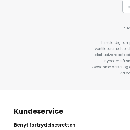
*Be
Tilmeld dig Lam
ventilatorer, solce
eksklusive rabatko
nyheder, så s
købsanmeldelser og anb
via v
Kundeservice
Benyt fortrydelsesretten