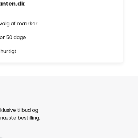
nten.dk
dvalg af mærker
for 50 dage
hurtigt
lusive tilbud og
næste bestilling.