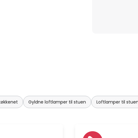
 smart home-system, kan den
er stemmekommandoBemærk:
 til et smart home-system eller
l af leveringsomfanget
 køkkenet
Gyldne loftlamper til stuen
Loftlamper til st