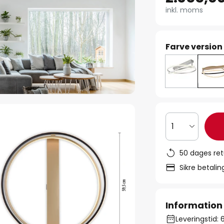
inkl. moms
Farve version
1
50 dages ret
Sikre betali
Information
Leveringstid: 