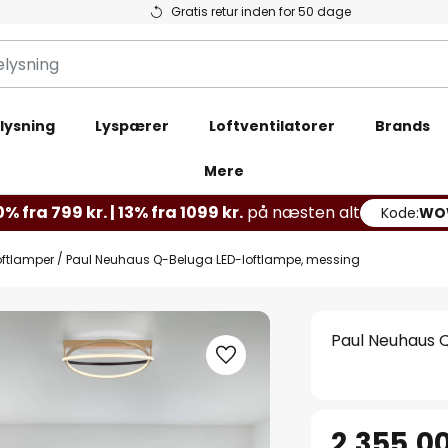
Gratis retur inden for 50 dage
lysning
Lyspærer
Loftventilatorer
Brands
Mere
% fra 799 kr. | 13% fra 1099 kr.
på næsten alt
Kode:
WO
oftlamper
Paul Neuhaus Q-Beluga LED-loftlampe, messing
Paul Neuhaus 
2.355,00