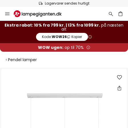
Lagervarer sendes hurtigt
Skip
to
Content
Ekstra rabat: 10% fra 799 kr. | 13% fra 1099 kr.
på næsten
alt
Kode:
WOW26
Kopier
WOW ugen:
op til 70%
Pendel lamper
Gå
til
slutningen
af
billedgalleriet