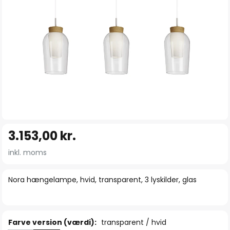
Gå
3.153,00 kr.
til
starten
inkl. moms
af
billedgalleriet
Nora hængelampe, hvid, transparent, 3 lyskilder, glas
Farve version (værdi):
transparent / hvid