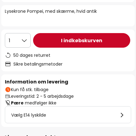
billedgalleriet
Lysekrone Pompei, med skærme, hvid antik
I indkøbskurven
1
50 dages returret
Sikre betalingsmetoder
Information om levering
Kun få stk. tilbage
Leveringstid: 2 - 5 arbejdsdage
Pære
medfølger ikke
Vælg E14 lyskilde