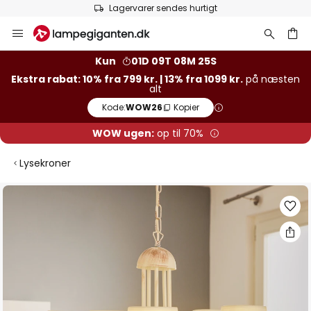
Lagervarer sendes hurtigt
Skip
to
Content
Kun
01D 09T 08M 25S
Ekstra rabat: 10% fra 799 kr. | 13% fra 1099 kr.
på næsten
alt
Kode:
WOW26
Kopier
WOW ugen:
op til 70%
Lysekroner
Gå
til
slutningen
af
billedgalleriet