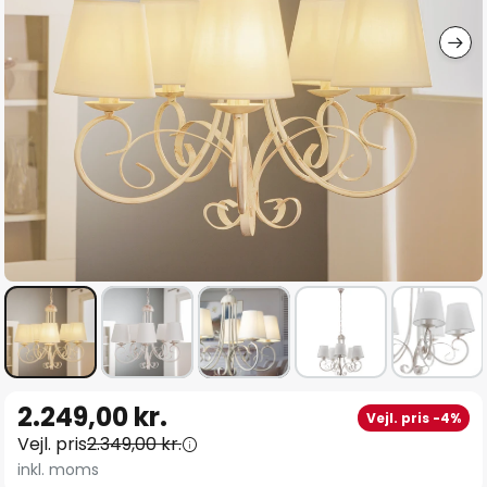
Gå
2.249,00 kr.
Vejl. pris -4%
til
Vejl. pris
2.349,00 kr.
starten
inkl. moms
af