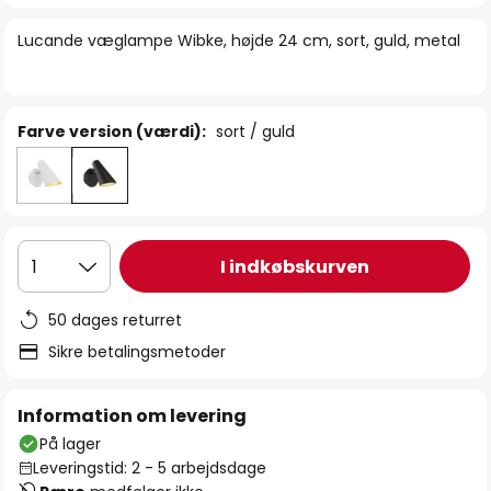
billedgalleriet
Lucande væglampe Wibke, højde 24 cm, sort, guld, metal
Farve version (værdi):
sort / guld
I indkøbskurven
1
50 dages returret
Sikre betalingsmetoder
Information om levering
På lager
Leveringstid: 2 - 5 arbejdsdage