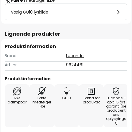
Pære
medfølger ikke
Vælg GU10 lyskilde
Lignende produkter
Produktinformation
Brand
Lucande
Art. nr.:
9624461
Produktinformation
Ikke
Pære
GU10
Tænd for
Lucande –
dæmpbar
medfølger
produktet
op til 5 års
ikke
garanti (se
producent
ens
oplysninge
r)