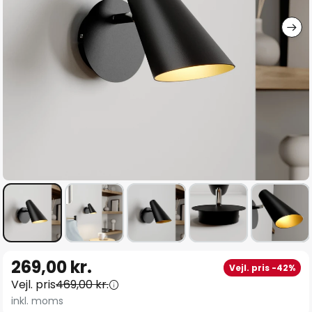
Gå
269,00 kr.
Vejl. pris -42%
til
Vejl. pris
469,00 kr.
starten
inkl. moms
af