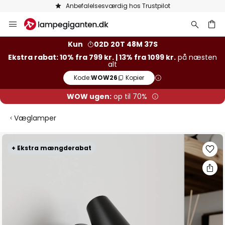
Anbefalelsesværdig hos Trustpilot
Skip
to
Content
Kun
02D 20T 48M 37S
Ekstra rabat: 10% fra 799 kr. | 13% fra 1099 kr.
på næsten
alt
Kode:
WOW26
Kopier
WOW ugen:
op til 70%
Væglamper
Gå
+ Ekstra mængderabat
til
slutningen
af
billedgalleriet