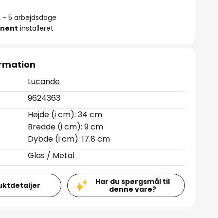
2 - 5 arbejdsdage
nent
installeret
rmation
Lucande
9624363
Højde (i cm): 34 cm
Bredde (i cm): 9 cm
Dybde (i cm): 17.8 cm
Glas / Metal
Har du spørgsmål til
uktdetaljer
denne vare?