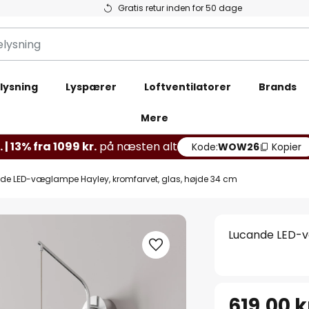
Gratis retur inden for 50 dage
lysning
Lyspærer
Loftventilatorer
Brands
Mere
 | 13% fra 1099 kr.
på næsten alt
Kode:
WOW26
Kopier
de LED-væglampe Hayley, kromfarvet, glas, højde 34 cm
Lucande LED-v
619,00 k