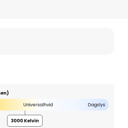
men)
Universalhvid
Dagslys
3000 Kelvin