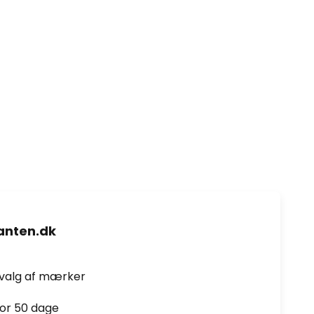
nten.dk
dvalg af mærker
for 50 dage