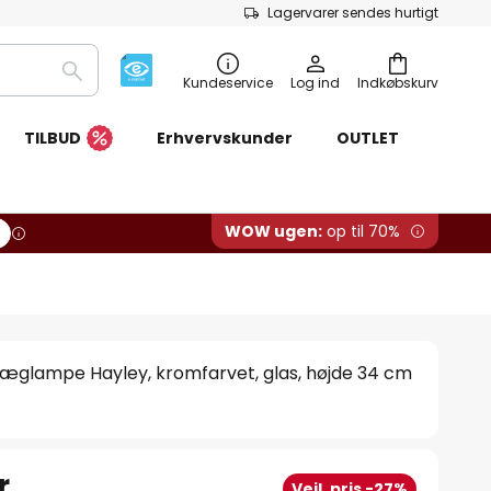
Lagervarer sendes hurtigt
Søg
Kundeservice
Log ind
Indkøbskurv
TILBUD
Erhvervskunder
OUTLET
WOW ugen:
op til 70%
æglampe Hayley, kromfarvet, glas, højde 34 cm
r.
Vejl. pris -27%