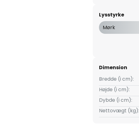
 er klar og lavet af attraktivt
l er udstyret med et
Lysstyrke
 er færdiggjort i krom. Lyset
e, hvor den direkte
Mørk
på grund af den satiniserede
erside. Væglampens LED-
brug.
Dimension
Bredde (i cm):
Højde (i cm):
Dybde (i cm):
Nettovægt (kg)