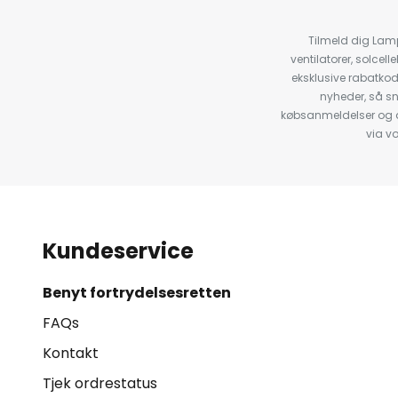
Tilmeld dig Lam
ventilatorer, solce
eksklusive rabatko
nyheder, så s
købsanmeldelser og anb
via v
Kundeservice
Benyt fortrydelsesretten
FAQs
Kontakt
Tjek ordrestatus