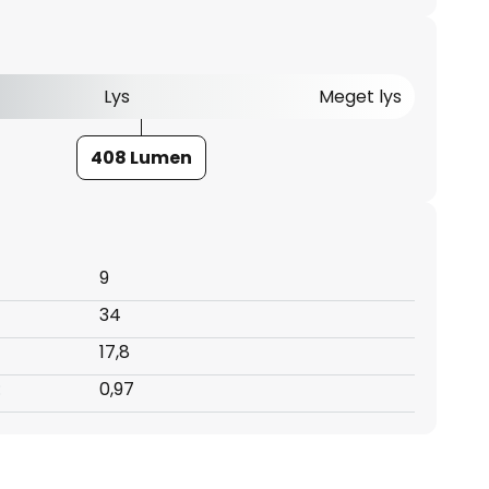
Lys
Meget lys
408 Lumen
9
34
17,8
:
0,97