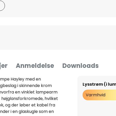
jer
Anmeldelse
Downloads
ampe Hayley med en
Lysstrøm (i lu
beslag i skinnende krom
hvorfra en vinklet lampearm
Varmhvid
 højglansforkromede, hvilket
, og der løber et kabel fra
nder i en glaskugle som en