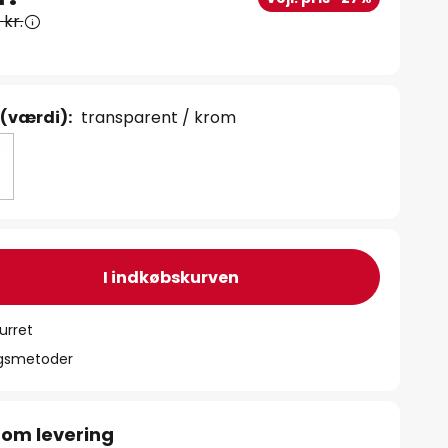
 kr.
 (værdi):
transparent / krom
I indkøbskurven
urret
ngsmetoder
 om levering