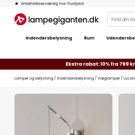
Skip
Anbefalelsesværdig hos Trustpilot
to
Find
Content
din
belysning
Indendørsbelysning
Rum
Udendørsbe
Ekstra rabat: 10% fra 799 kr.
Lamper og belysning
Indendørsbelysning
Væglamper
Lucan
Gå
til
slutningen
af
billedgalleriet