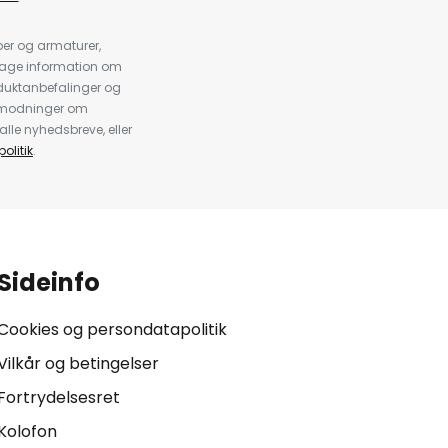
er og armaturer,
dtage information om
duktanbefalinger og
anmodninger om
alle nyhedsbreve, eller
olitik
.
Sideinfo
Cookies og persondatapolitik
Vilkår og betingelser
Fortrydelsesret
Kolofon