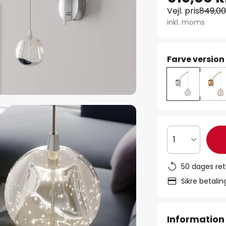
Vejl. pris
849,00
inkl. moms
Farve version
1
50 dages ret
Sikre betali
Information