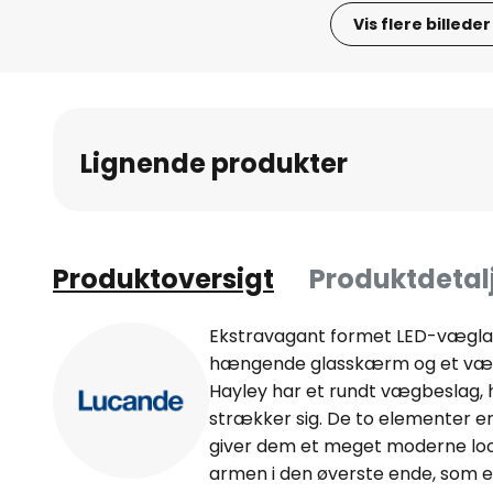
Vis flere billeder
Gå
til
starten
af
Lignende produkter
billedgalleriet
Produktoversigt
Produktdetal
Ekstravagant formet LED-vægl
hængende glasskærm og et væg
Hayley har et rundt vægbeslag, 
strækker sig. De to elementer er
giver dem et meget moderne look
armen i den øverste ende, som e