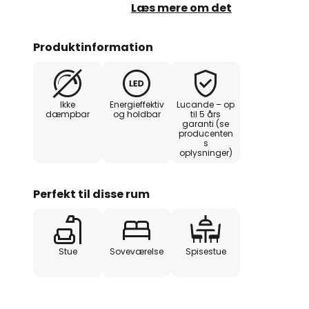
klassisk hængelampe. Denne kugle
Læs mere om det
bobleglas, mens den nederste de
metalelement, der ligesom stellet
Produktinformation
kan udsendes direkte og indirekt
lyskomponent fremstår blødere 
glasoverflade på skærmens und
Ikke
Energieffektiv
Lucande – op
teknologi sikrer et lavt energifor
dæmpbar
og holdbar
til 5 års
garanti (se
producenten
s
oplysninger)
Perfekt til disse rum
Stue
Soveværelse
Spisestue