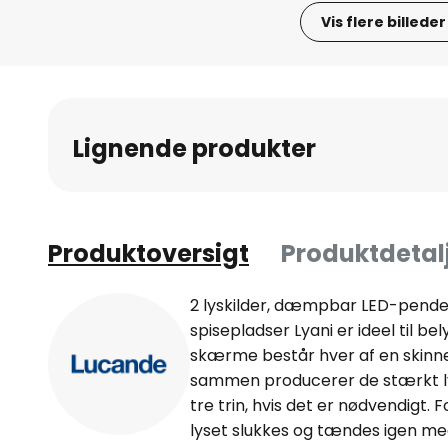
Vis flere billeder
Gå
til
starten
af
Lignende produkter
billedgalleriet
Produktoversigt
Produktdetal
2 lyskilder, dæmpbar LED-pendell
spisepladser Lyani er ideel til be
skærme består hver af en skinn
sammen producerer de stærkt lys
tre trin, hvis det er nødvendigt. 
lyset slukkes og tændes igen me