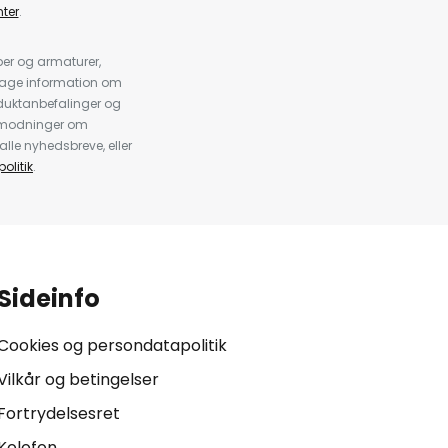
ter
.
er og armaturer,
dtage information om
duktanbefalinger og
anmodninger om
alle nyhedsbreve, eller
olitik
.
Sideinfo
Cookies og persondatapolitik
Vilkår og betingelser
Fortrydelsesret
Kolofon