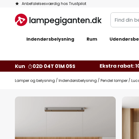
Skip
Anbefalelsesværdig hos Trustpilot
to
Find
Content
din
belysning
Indendørsbelysning
Rum
Udendørsbe
Ekstra rabat: 10
Kun
02D 04T 01M 04S
Lamper og belysning
Indendørsbelysning
Pendel lamper
Luc
Gå
til
slutningen
af
billedgalleriet