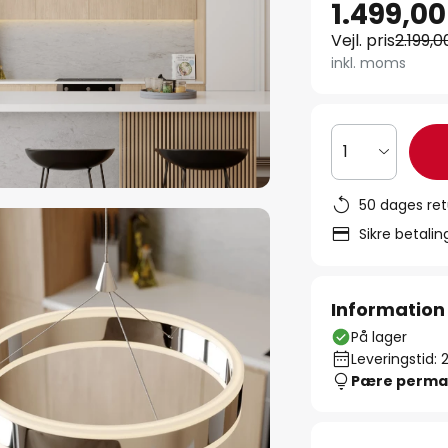
1.499,00
Vejl. pris
2.199,0
inkl. moms
1
50 dages ret
Sikre betali
Information
På lager
Leveringstid: 
Pære perma