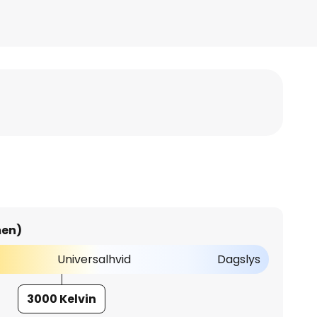
men)
Universalhvid
Dagslys
3000 Kelvin