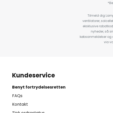
*Be
Tilmeld dig Lam
ventilatorer, solce
eksklusive rabatko
nyheder, så s
købsanmeldelser og anb
via v
Kundeservice
Benyt fortrydelsesretten
FAQs
Kontakt
Tjek ordrestatus