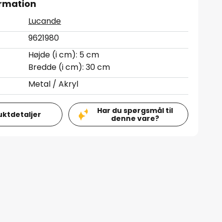
rmation
Lucande
9621980
Højde (i cm): 5 cm
Bredde (i cm): 30 cm
Metal / Akryl
Har du spørgsmål til
uktdetaljer
denne vare?