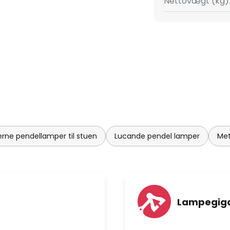
Nettovægt (kg)
rne pendellamper til stuen
Lucande pendel lamper
Met
Lampegiga