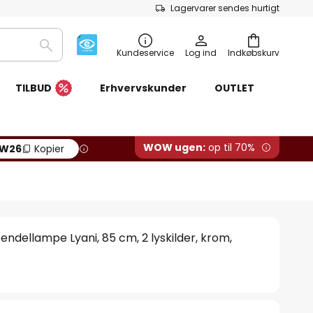
Lagervarer sendes hurtigt
Søg
Kundeservice
Log ind
Indkøbskurv
TILBUD
Erhvervskunder
OUTLET
WOW ugen:
op til 70%
W26
Kopier
ndellampe Lyani, 85 cm, 2 lyskilder, krom,