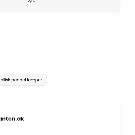
:
2,16
allisk pendel lamper
nten.dk