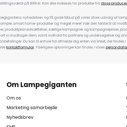
stillingsværdi på 899 kr. Kan ikke indløses for produkter fra
disse producen
pegigantens nyhedsbrev og få gode tilbud på vores store udvalg af lamp
llelamper, smart home-produkter og meget mere! Vær den første til at mo
der, produktprisnedsættelser, særlige kampagner og kampagnepriser, pro
nart vi modtager dem, samt indhold fra partnere og undersøgelser og 
efalinger. Du kan til enhver tid afmelde dig enten via linket, der findes i 
ores
kontaktformular
. Yderligere oplysninger kan findes i vores
persondatap
Om Lampegiganten
Om os
Marketing samarbejde
Nyhedsbrev
SMS