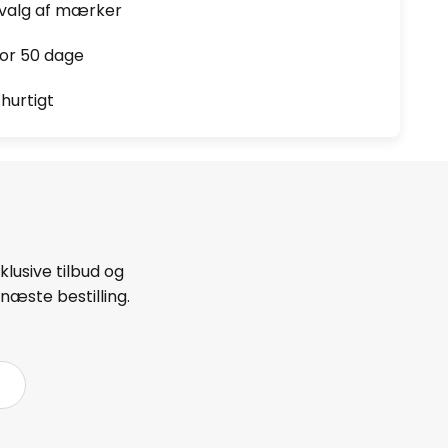
dvalg af mærker
for 50 dage
hurtigt
lusive tilbud og
næste bestilling.