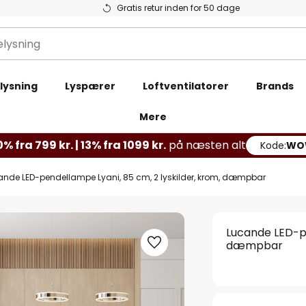
Gratis retur inden for 50 dage
lysning
Lyspærer
Loftventilatorer
Brands
Mere
% fra 799 kr. | 13% fra 1099 kr.
på næsten alt
Kode:
WO
ande LED-pendellampe Lyani, 85 cm, 2 lyskilder, krom, dæmpbar
Lucande LED-pe
dæmpbar