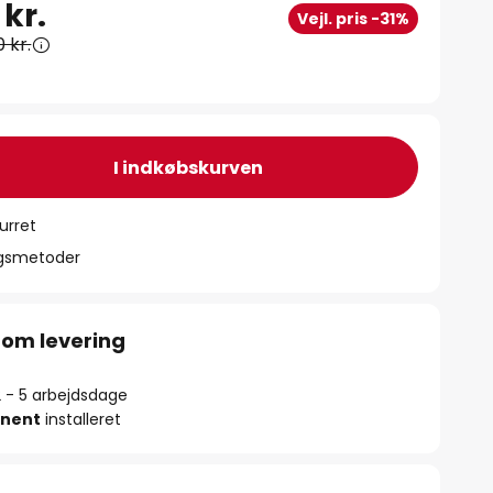
 kr.
Vejl. pris -31%
0 kr.
I indkøbskurven
urret
ngsmetoder
 om levering
2 - 5 arbejdsdage
nent
installeret