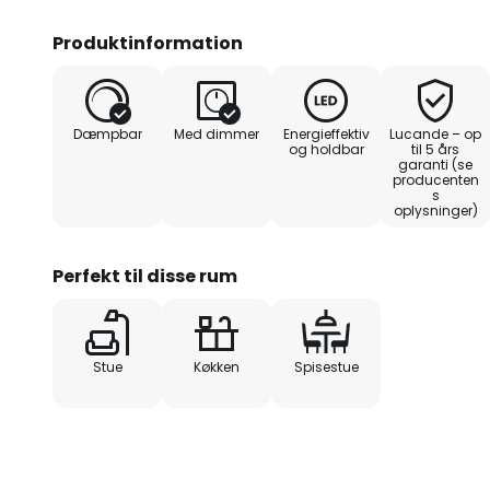
Produktinformation
Dæmpbar
Med dimmer
Energieffektiv
Lucande – op
og holdbar
til 5 års
garanti (se
producenten
s
oplysninger)
Perfekt til disse rum
Stue
Køkken
Spisestue