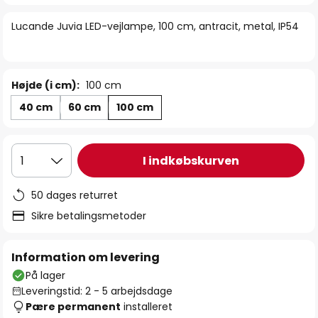
billedgalleriet
Lucande Juvia LED-vejlampe, 100 cm, antracit, metal, IP54
Højde (i cm):
100 cm
40 cm
60 cm
100 cm
I indkøbskurven
1
50 dages returret
Sikre betalingsmetoder
Information om levering
På lager
Leveringstid: 2 - 5 arbejdsdage
Pære permanent
installeret