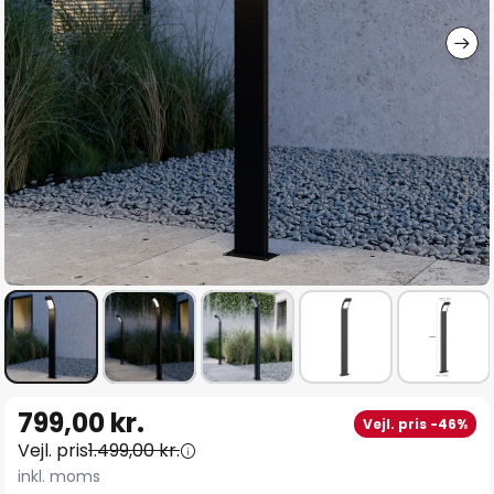
Gå
799,00 kr.
Vejl. pris -46%
til
Vejl. pris
1.499,00 kr.
starten
inkl. moms
af