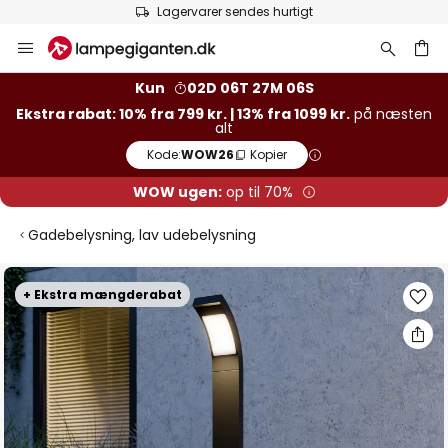
Lagervarer sendes hurtigt
Skip
to
Content
Kun
02D 06T 27M 05S
Ekstra rabat: 10% fra 799 kr. | 13% fra 1099 kr.
på næsten
alt
Kode:
WOW26
Kopier
WOW ugen:
op til 70%
Gadebelysning, lav udebelysning
Gå
+ Ekstra mængderabat
til
slutningen
af
billedgalleriet