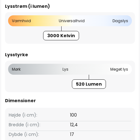
Lysstrøm (i lumen)
Varmhvid
Universalhvid
Dagslys
3000 Kelvin
Lysstyrke
Mørk
Lys
Meget lys
520 Lumen
Dimensioner
Højde (i cm):
100
Bredde (i cm):
12,4
Dybde (i cm):
17