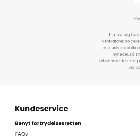
*Be
Tilmeld dig Lam
ventilatorer, solce
eksklusive rabatko
nyheder, så s
købsanmeldelser og anb
via v
Kundeservice
Benyt fortrydelsesretten
FAQs