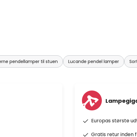
rne pendellamper til stuen
Lucande pendel lamper
Sor
Lampegiga
Europas største u
Gratis retur inden 