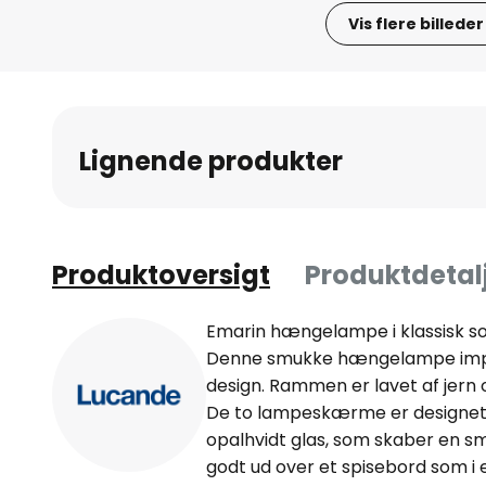
Vis flere billeder
Gå
til
starten
af
Lignende produkter
billedgalleriet
Produktoversigt
Produktdetal
Emarin hængelampe i klassisk s
Denne smukke hængelampe impo
design. Rammen er lavet af jern o
De to lampeskærme er designet i 
opalhvidt glas, som skaber en sm
godt ud over et spisebord som i e