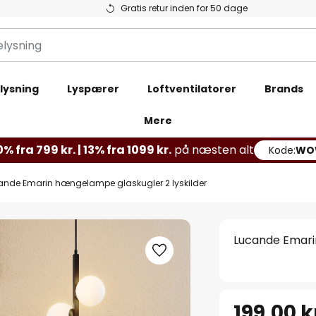
Gratis retur inden for 50 dage
lysning
Lyspærer
Loftventilatorer
Brands
Mere
% fra 799 kr. | 13% fra 1099 kr.
på næsten alt
Kode:
WO
ande Emarin hængelampe glaskugler 2 lyskilder
Lucande Emari
199,00 k