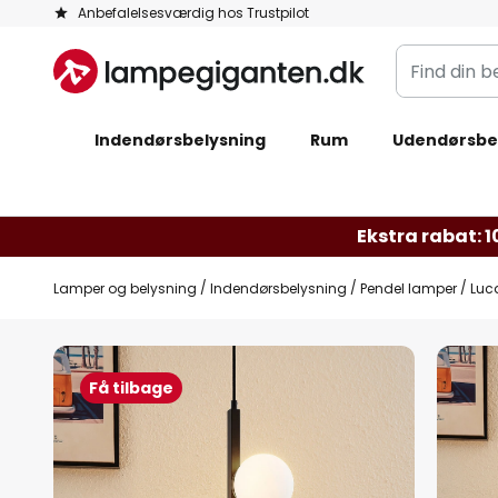
Skip
Anbefalelsesværdig hos Trustpilot
to
Find
Content
din
belysning
Indendørsbelysning
Rum
Udendørsbe
Ekstra rabat: 10
Lamper og belysning
Indendørsbelysning
Pendel lamper
Luc
Gå
til
Få tilbage
slutningen
af
billedgalleriet