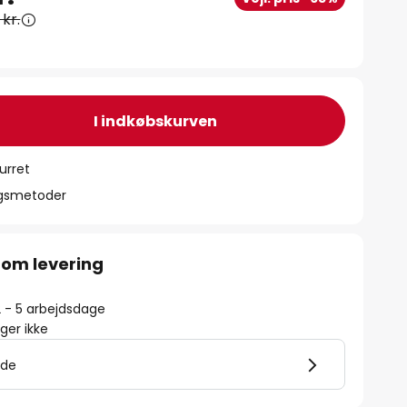
kr.
I indkøbskurven
urret
ngsmetoder
 om levering
2 - 5 arbejdsdage
er ikke
lde