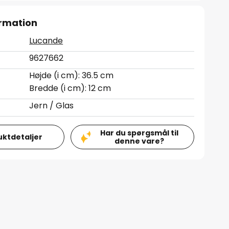
rmation
Lucande
9627662
Højde (i cm): 36.5 cm
Bredde (i cm): 12 cm
Jern / Glas
Har du spørgsmål til
uktdetaljer
denne vare?