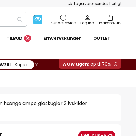
Lagervarer sendes hurtigt
Søg
Kundeservice
Log ind
Indkøbskurv
TILBUD
Erhvervskunder
OUTLET
WOW ugen:
op til 70%
W26
Kopier
n hængelampe glaskugler 2 lyskilder
r.
Vejl. pris -65%