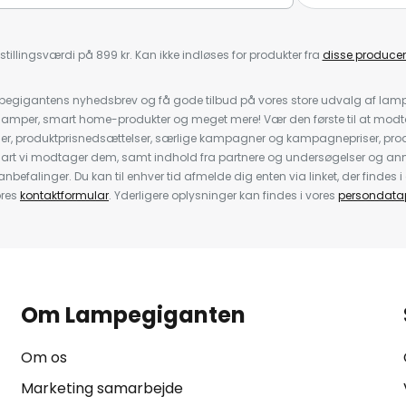
stillingsværdi på 899 kr. Kan ikke indløses for produkter fra
disse producen
pegigantens nyhedsbrev og få gode tilbud på vores store udvalg af lamp
llelamper, smart home-produkter og meget mere! Vær den første til at mo
der, produktprisnedsættelser, særlige kampagner og kampagnepriser, pro
nart vi modtager dem, samt indhold fra partnere og undersøgelser og 
efalinger. Du kan til enhver tid afmelde dig enten via linket, der findes i 
ores
kontaktformular
. Yderligere oplysninger kan findes i vores
persondatap
Om Lampegiganten
Om os
Marketing samarbejde