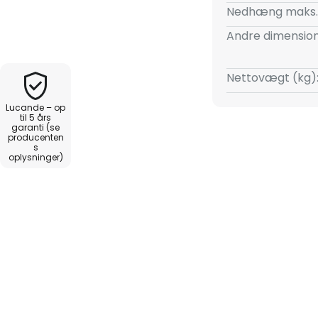
l brug i både private og
Nedhæng maks.
Andre dimension
Nettovægt (kg)
Lucande – op
til 5 års
garanti (se
producenten
s
oplysninger)