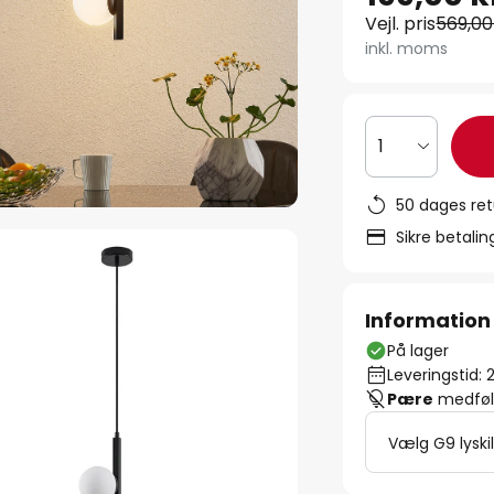
Vejl. pris
569,00 
inkl. moms
1
50 dages ret
Sikre betali
Information
På lager
Leveringstid: 
Pære
medfølg
Vælg G9 lyski