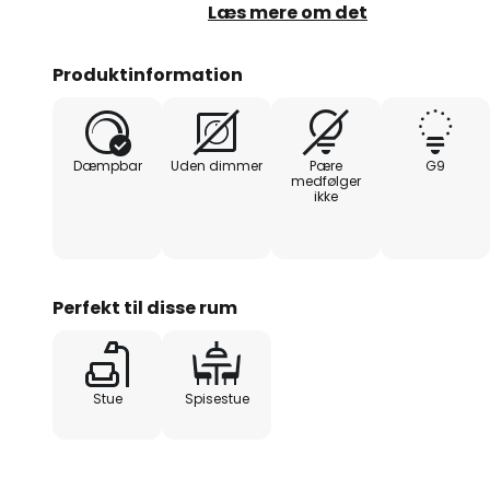
særlige karakter gør den ideel ti
Læs mere om det
kommercielle omgivelser.
Produktinformation
Dæmpbar
Uden dimmer
Pære
G9
medfølger
ikke
Perfekt til disse rum
Stue
Spisestue