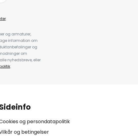
ter
.
er og armaturer,
dtage information om
duktanbefalinger og
anmodninger om
alle nyhedsbreve, eller
olitik
.
Sideinfo
Cookies og persondatapolitik
Vilkår og betingelser