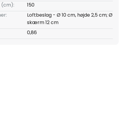
 (cm):
150
er:
Loftbeslag - Ø 10 cm, højde 2,5 cm; Ø
skærm 12 cm
:
0,86