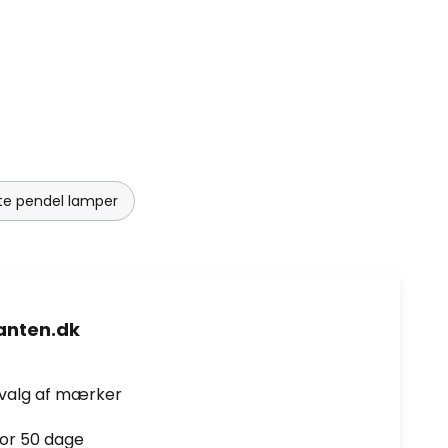
te pendel lamper
nten.dk
dvalg af mærker
for 50 dage