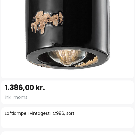
Gå
1.386,00 kr.
til
starten
inkl. moms
af
billedgalleriet
Loftlampe i vintagestil C986, sort