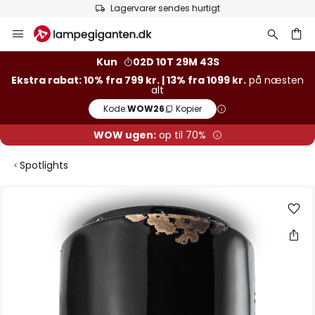
Lagervarer sendes hurtigt
Skip
to
Content
Kun
02D 10T 29M 43S
Ekstra rabat: 10% fra 799 kr. | 13% fra 1099 kr.
på næsten
alt
Kode:
WOW26
Kopier
WOW ugen:
op til 70%
Spotlights
Gå
til
slutningen
af
billedgalleriet