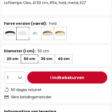
Loftlampe Cleo, Ø 50 cm, IP54, hvid, metal, E27
Farve version (værdi):
hvid
Diameter (i cm):
50 cm
20 cm
50 cm
30 cm
40 cm
I indkøbskurven
1
50 dages returret
Sikre betalingsmetoder
Information om levering