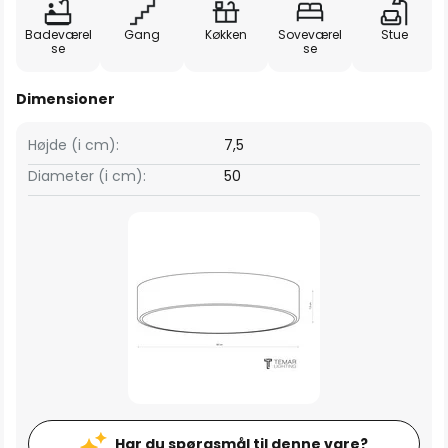
Badeværel
Gang
Køkken
Soveværel
Stue
se
se
Dimensioner
Højde (i cm):
7,5
Diameter (i cm):
50
Har du spørgsmål til denne vare?