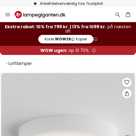
Anbefalelsesværdig hos Trustpilot
Skip
to
Content
Ekstra rabat: 10% fra 799 kr. | 13% fra 1099 kr.
på næsten
alt
Kode:
WOW26
Kopier
WOW ugen:
op til 70%
Loftlamper
Gå
til
slutningen
af
billedgalleriet