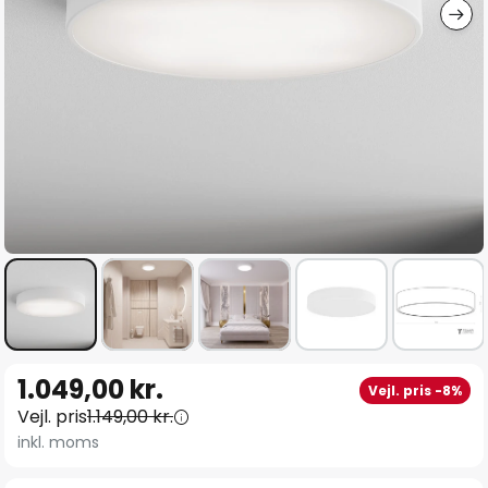
Gå
1.049,00 kr.
Vejl. pris -8%
til
Vejl. pris
1.149,00 kr.
starten
inkl. moms
af
billedgalleriet