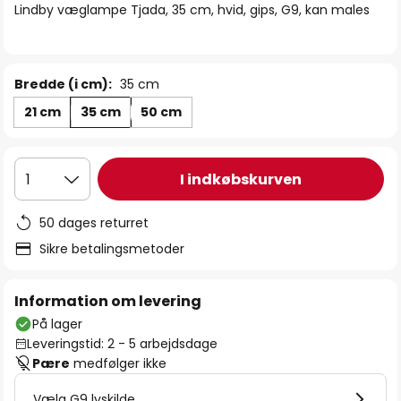
Lindby væglampe Tjada, 35 cm, hvid, gips, G9, kan males
Bredde (i cm):
35 cm
21 cm
35 cm
50 cm
I indkøbskurven
1
50 dages returret
Sikre betalingsmetoder
Information om levering
På lager
Leveringstid: 2 - 5 arbejdsdage
Pære
medfølger ikke
Vælg G9 lyskilde