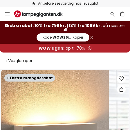
Anbefalelsesværdig hos Trustpilot
Skip
to
Content
Ekstra rabat: 10% fra 799 kr. | 13% fra 1099 kr.
på næsten
alt
Kode:
WOW26
Kopier
WOW ugen:
op til 70%
Væglamper
Gå
+ Ekstra mængderabat
til
slutningen
af
billedgalleriet