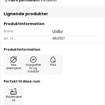
Pære permanent
installeret
Lignende produkter
Produktinformation
Brand
Lindby
Art. nr.:
9641137
Produktinformation
Ikke
Energieffek
IP44
dæmpbar
tiv og
holdbar
Perfekt til disse rum
Badeværel
se