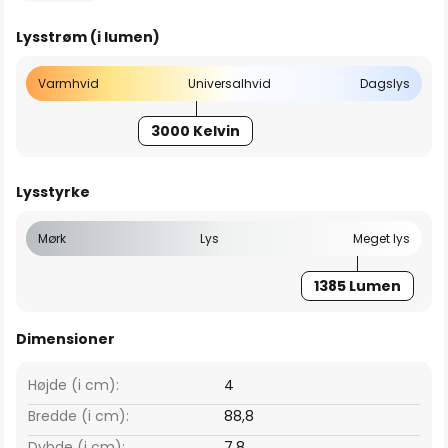
Lysstrøm (i lumen)
Varmhvid
Universalhvid
Dagslys
3000 Kelvin
Lysstyrke
Mørk
Lys
Meget lys
1385 Lumen
Dimensioner
Højde (i cm):
4
Bredde (i cm):
88,8
Dybde (i cm):
7,8