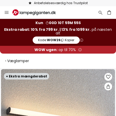
Anbefalelsesværdig hos Trustpilot
Skip
to
Content
Kun
00D 10T 59M 55S
Ekstra rabat: 10% fra 799 kr. | 13% fra 1099 kr.
på næsten
alt
Kode:
WOW26
Kopier
WOW ugen:
op til 70%
Væglamper
Gå
+ Ekstra mængderabat
til
slutningen
af
billedgalleriet