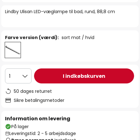
billedgalleriet
Lindby Ulisan LED-væglampe til bad, rund, 88,8 cm
Farve version (værdi):
sort mat / hvid
I indkøbskurven
1
50 dages returret
Sikre betalingsmetoder
Information om levering
På lager
Leveringstid: 2 - 5 arbejdsdage