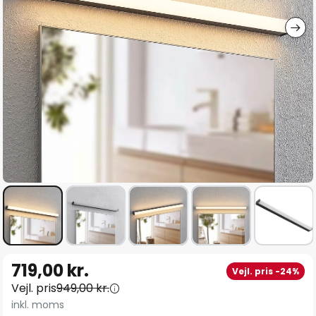
Gå
719,00 kr.
Vejl. pris -24%
til
Vejl. pris
949,00 kr.
starten
inkl. moms
af