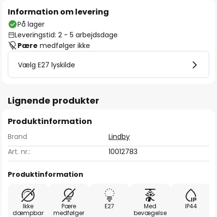
Information om levering
På lager
Leveringstid: 2 - 5 arbejdsdage
Pære
medfølger ikke
Vælg E27 lyskilde
Lignende produkter
Produktinformation
Brand
Lindby
Art. nr.:
10012783
Produktinformation
Ikke
Pære
E27
Med
IP44
dæmpbar
medfølger
bevægelse