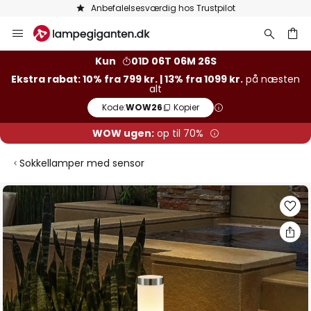
Anbefalelsesværdig hos Trustpilot
Skip
to
Content
Kun
01D 06T 06M 25S
Ekstra rabat: 10% fra 799 kr. | 13% fra 1099 kr.
på næsten
alt
Kode:
WOW26
Kopier
WOW ugen:
op til 70%
Sokkellamper med sensor
Gå
til
slutningen
af
billedgalleriet