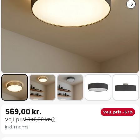
Gå
569,00 kr.
Vejl. pris -57%
til
Vejl. pris
1.349,00 kr.
starten
inkl. moms
af
billedgalleriet