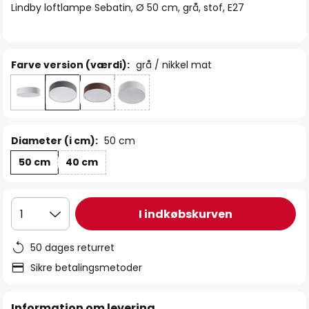
Lindby loftlampe Sebatin, Ø 50 cm, grå, stof, E27
Farve version (værdi):
grå / nikkel mat
Diameter (i cm):
50 cm
50 cm
40 cm
I indkøbskurven
1
50 dages returret
Sikre betalingsmetoder
Information om levering