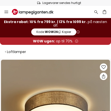
Lagervarer sendes hurtigt
Skip
to
Content
Ekstra rabat: 10% fra 799 kr. | 13% fra 1099 kr.
på næsten
alt
Kode:
WOW26
Kopier
WOW ugen:
op til 70%
Loftlamper
Gå
til
slutningen
af
billedgalleriet