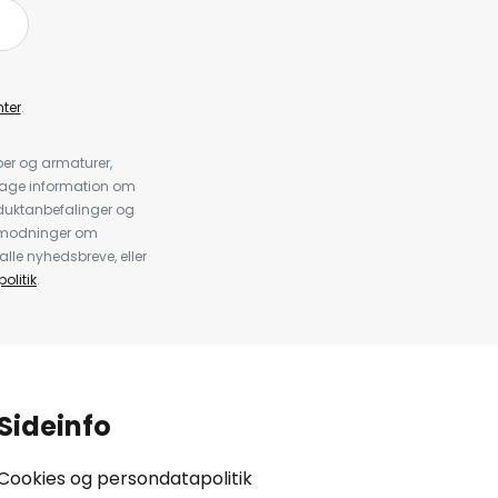
ter
.
er og armaturer,
dtage information om
duktanbefalinger og
anmodninger om
alle nyhedsbreve, eller
olitik
.
Sideinfo
Cookies og persondatapolitik