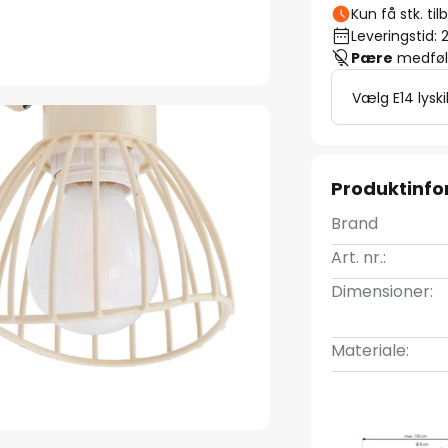
Kun få stk. ti
Leveringstid: 
Pære
medfølg
Vælg E14 lyski
Produktinfo
Brand
Art. nr.:
Dimensioner:
Materiale: