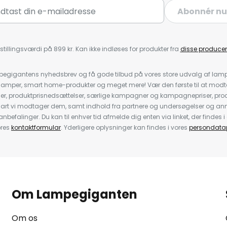
Abonnér nu
stillingsværdi på 899 kr. Kan ikke indløses for produkter fra
disse producen
pegigantens nyhedsbrev og få gode tilbud på vores store udvalg af lamp
llelamper, smart home-produkter og meget mere! Vær den første til at mo
der, produktprisnedsættelser, særlige kampagner og kampagnepriser, pro
nart vi modtager dem, samt indhold fra partnere og undersøgelser og 
efalinger. Du kan til enhver tid afmelde dig enten via linket, der findes i 
ores
kontaktformular
. Yderligere oplysninger kan findes i vores
persondatap
Om Lampegiganten
Om os