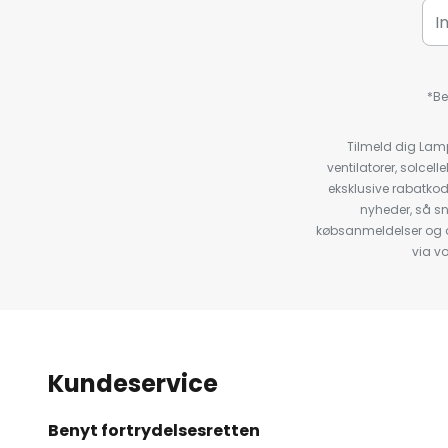
*Be
Tilmeld dig Lam
ventilatorer, solce
eksklusive rabatko
nyheder, så s
købsanmeldelser og anb
via v
Kundeservice
Benyt fortrydelsesretten