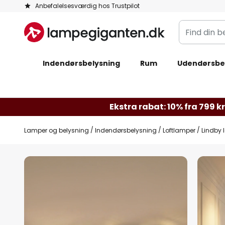
Skip
Anbefalelsesværdig hos Trustpilot
to
Find
Content
din
belysning
Indendørsbelysning
Rum
Udendørsbe
Ekstra rabat: 10% fra 799 kr.
Lamper og belysning
Indendørsbelysning
Loftlamper
Lindby l
Gå
til
slutningen
af
billedgalleriet