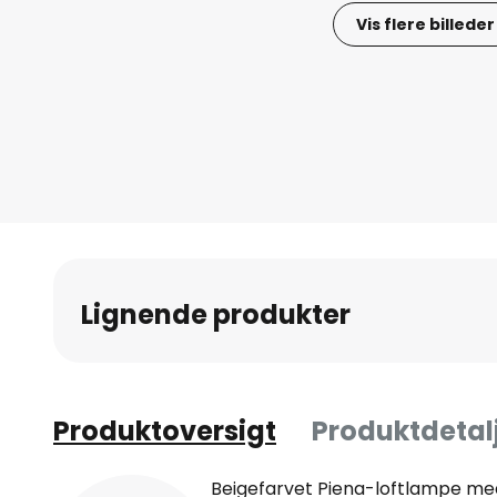
Vis flere billeder
Gå
til
starten
af
billedgalleriet
Lignende produkter
Produktoversigt
Produktdetal
Beigefarvet Piena-loftlampe m