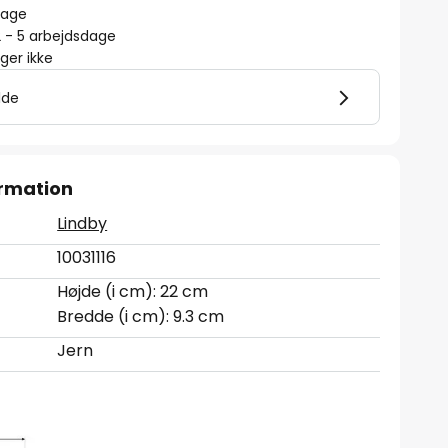
lbage
2 - 5 arbejdsdage
er ikke
lde
rmation
Lindby
10031116
Højde (i cm): 22 cm
Bredde (i cm): 9.3 cm
Jern