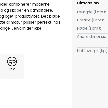
Dimension
kilder kombinerer moderne
ed og skaber en atmosfære,
Længde (i cm):
og øget produktivitet. Det bløde
Bredde (i cm):
tte armatur passer perfekt ind i
gange. Selvom der ikke
Højde (i cm):
tyrken på Piena-loftlampen
Andre dimension
ekstern dæmper for at opnå den
tet (bemærk, at den eksterne
Nettovægt (kg)
lampeskærmene kan drejes 90°
350°