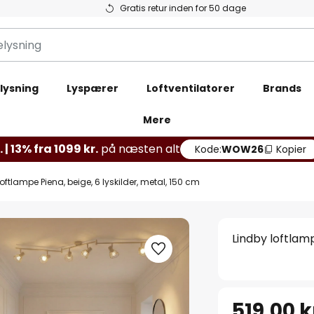
Gratis retur inden for 50 dage
lysning
Lyspærer
Loftventilatorer
Brands
Mere
 | 13% fra 1099 kr.
på næsten alt
Kode:
WOW26
Kopier
oftlampe Piena, beige, 6 lyskilder, metal, 150 cm
Lindby loftlamp
519,00 k