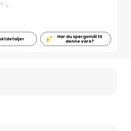
Har du spørgsmål til
uktdetaljer
denne vare?