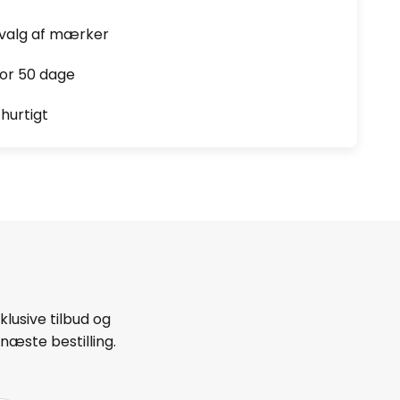
dvalg af mærker
for 50 dage
hurtigt
lusive tilbud og
næste bestilling.