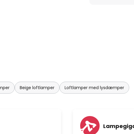
amper
Beige loftlamper
Loftlamper med lysdæmper
Lampegiga