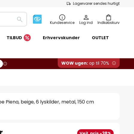
Lagervarer sendes hurtigt
Søg
Kundeservice
Log ind
Indkøbskurv
TILBUD
Erhvervskunder
OUTLET
WOW ugen:
op til 70%
e Piena, beige, 6 lyskilder, metal, 150 cm
r.
Vejl. pris -38%