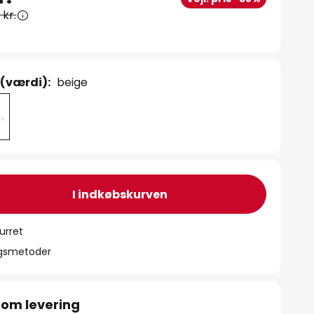
 kr.
 (værdi):
beige
I indkøbskurven
urret
ngsmetoder
 om levering