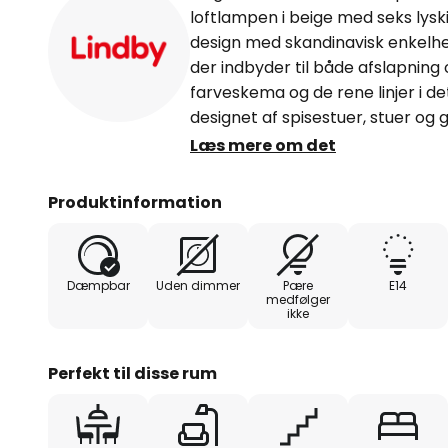
loftlampen i beige med seks lys
design med skandinavisk enkelh
der indbyder til både afslapning 
farveskema og de rene linjer i de
designet af spisestuer, stuer og 
medfølger en dæmper, kan lyss
Læs mere om det
nemt justeres ved hjælp af en 
ønskede stemning og lysintensi
Produktinformation
dæmper skal købes separat) - 
og drejes 350
Dæmpbar
Uden dimmer
Pære
E14
medfølger
ikke
Perfekt til disse rum