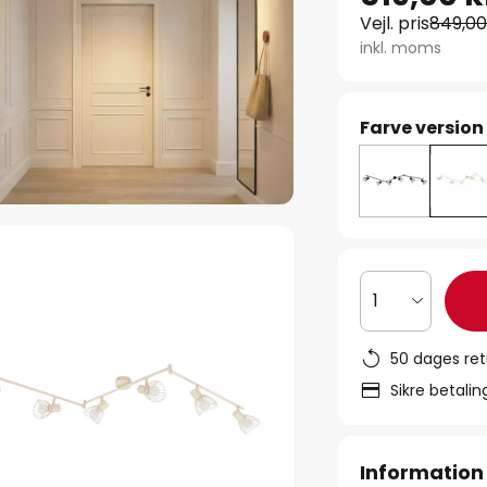
Vejl. pris
849,00
inkl. moms
Farve version
1
50 dages ret
Sikre betali
Information