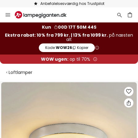
Anbefalelsesværdig hos Trustpilot
Skip
to
Content
Kun
00D 17T 50M 43S
Ekstra rabat: 10% fra 799 kr. | 13% fra 1099 kr.
på næsten
alt
Kode:
WOW26
Kopier
WOW ugen:
op til 70%
Loftlamper
Gå
til
slutningen
af
billedgalleriet