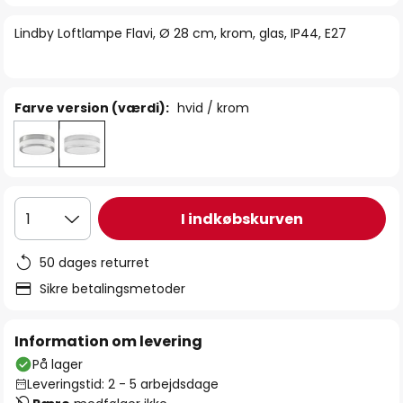
billedgalleriet
Lindby Loftlampe Flavi, Ø 28 cm, krom, glas, IP44, E27
Farve version (værdi):
hvid / krom
I indkøbskurven
1
50 dages returret
Sikre betalingsmetoder
Information om levering
På lager
Leveringstid: 2 - 5 arbejdsdage