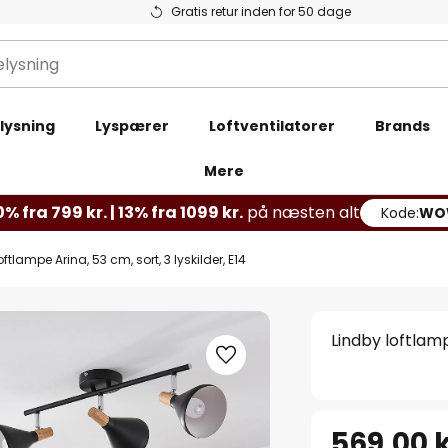
Gratis retur inden for 50 dage
lysning
Lyspærer
Loftventilatorer
Brands
Mere
% fra 799 kr. | 13% fra 1099 kr.
på næsten alt
Kode:
WO
oftlampe Arina, 53 cm, sort, 3 lyskilder, E14
Lindby loftlamp
569,00 k