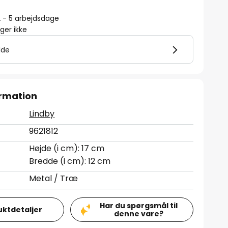
2 - 5 arbejdsdage
er ikke
lde
rmation
Lindby
9621812
Højde (i cm): 17 cm
Bredde (i cm): 12 cm
Metal / Træ
Har du spørgsmål til
uktdetaljer
denne vare?