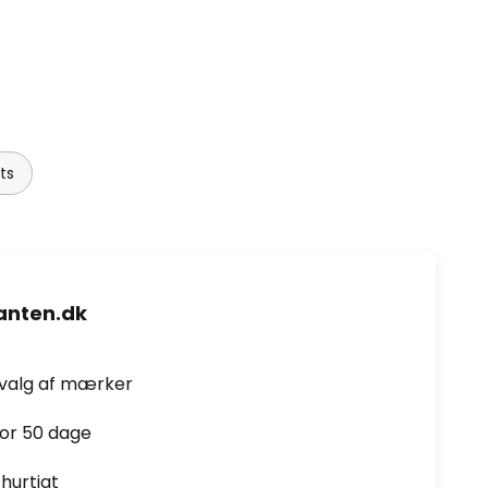
ts
nten.dk
dvalg af mærker
for 50 dage
hurtigt