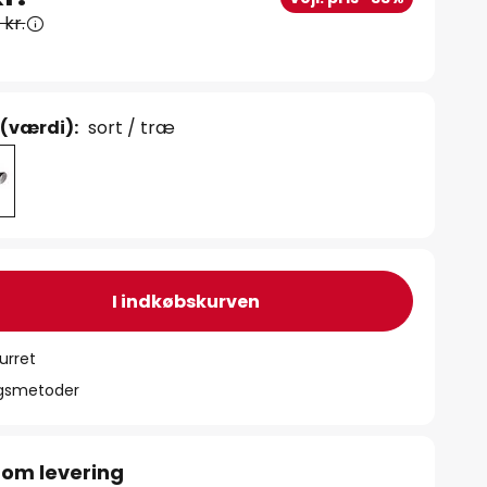
 kr.
 (værdi):
sort / træ
I indkøbskurven
urret
ngsmetoder
 om levering