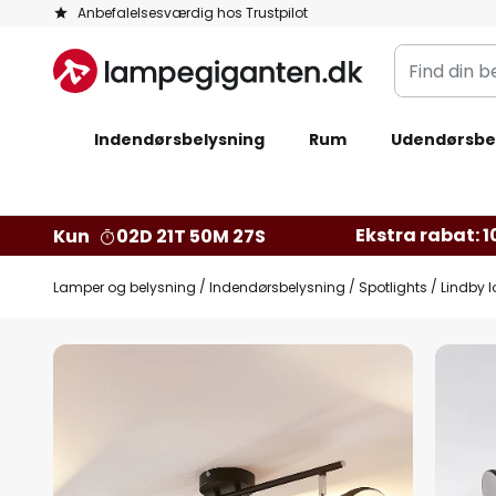
Skip
Anbefalelsesværdig hos Trustpilot
to
Find
Content
din
belysning
Indendørsbelysning
Rum
Udendørsbe
Ekstra rabat: 10
Kun
02D 21T 50M 27S
Lamper og belysning
Indendørsbelysning
Spotlights
Lindby l
Gå
til
slutningen
af
billedgalleriet