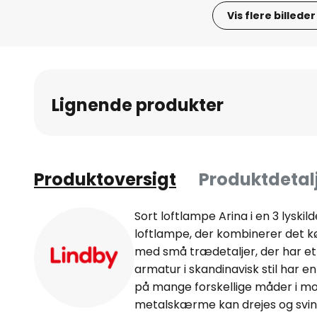
Vis flere billeder
Gå
til
starten
af
Lignende produkter
billedgalleriet
Produktoversigt
Produktdetal
Sort loftlampe Arina i en 3 lyskil
loftlampe, der kombinerer det kø
med små trædetaljer, der har et
armatur i skandinavisk stil har 
på mange forskellige måder i mo
metalskærme kan drejes og sving