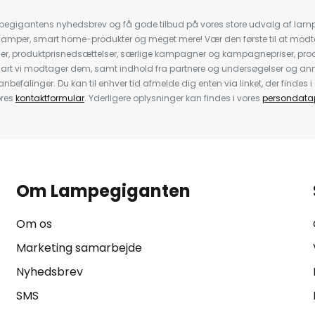
pegigantens nyhedsbrev og få gode tilbud på vores store udvalg af lamp
llelamper, smart home-produkter og meget mere! Vær den første til at mo
der, produktprisnedsættelser, særlige kampagner og kampagnepriser, pro
nart vi modtager dem, samt indhold fra partnere og undersøgelser og 
efalinger. Du kan til enhver tid afmelde dig enten via linket, der findes i 
ores
kontaktformular
. Yderligere oplysninger kan findes i vores
persondatap
Om Lampegiganten
Om os
Marketing samarbejde
Nyhedsbrev
SMS