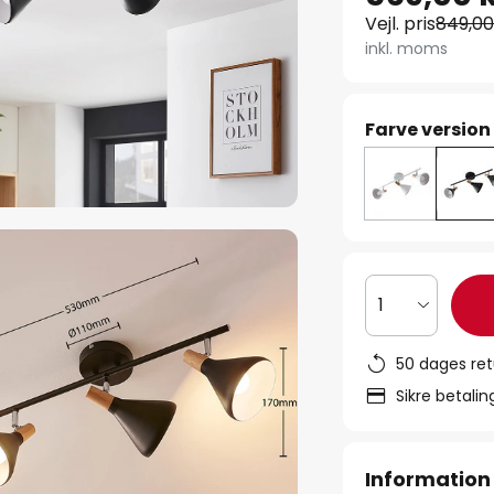
Vejl. pris
849,00
inkl. moms
Farve version
1
50 dages ret
Sikre betali
Information