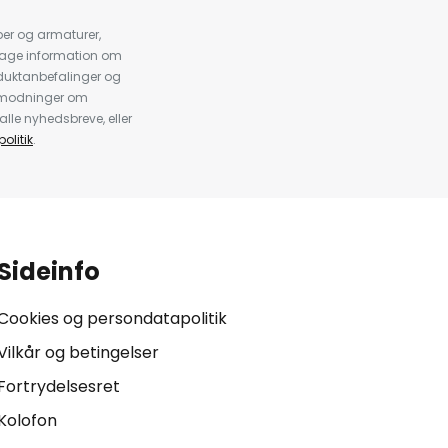
er og armaturer,
dtage information om
duktanbefalinger og
anmodninger om
alle nyhedsbreve, eller
olitik
.
Sideinfo
Cookies og persondatapolitik
Vilkår og betingelser
Fortrydelsesret
Kolofon