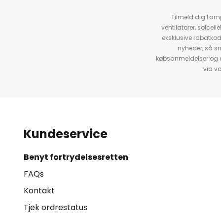
Tilmeld dig Lam
ventilatorer, solce
eksklusive rabatko
nyheder, så s
købsanmeldelser og anb
via v
Kundeservice
Benyt fortrydelsesretten
FAQs
Kontakt
Tjek ordrestatus