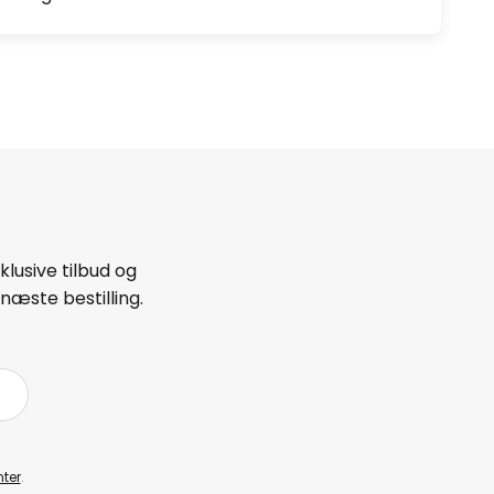
lusive tilbud og
næste bestilling.
ter
.