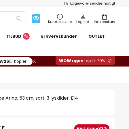
Lagervarer sendes hurtigt
Søg
Kundeservice
Log ind
Indkøbskurv
TILBUD
Erhvervskunder
OUTLET
WOW ugen:
op til 70%
W26
Kopier
e Arina, 53 cm, sort, 3 lyskilder, E14
r.
Vejl. pris -33%