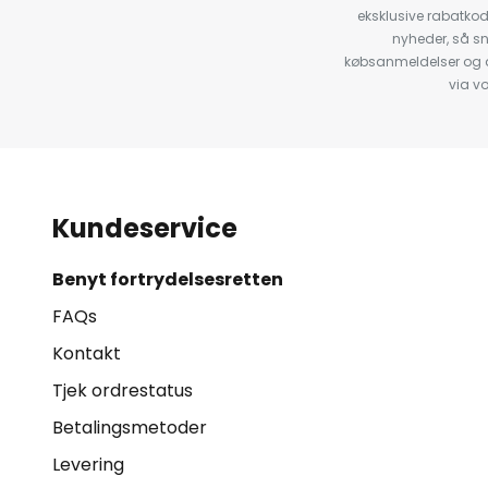
eksklusive rabatko
nyheder, så s
købsanmeldelser og anb
via v
Kundeservice
Benyt fortrydelsesretten
FAQs
Kontakt
Tjek ordrestatus
Betalingsmetoder
Levering