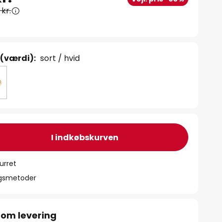
kr.
 (værdi):
sort / hvid
I indkøbskurven
urret
ngsmetoder
 om levering