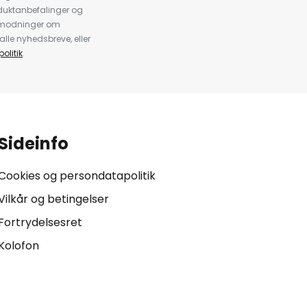
duktanbefalinger og
anmodninger om
alle nyhedsbreve, eller
olitik
.
Sideinfo
Cookies og persondatapolitik
Vilkår og betingelser
Fortrydelsesret
Kolofon