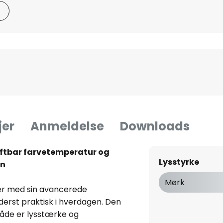
jer
Anmeldelse
Downloads
ftbar farvetemperatur og
Lysstyrke
on
Mørk
er med sin avancerede
yderst praktisk i hverdagen. Den
både er lysstærke og