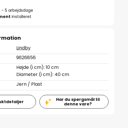
2 - 5 arbejdsdage
nent
installeret
rmation
Lindby
9626856
Højde (i cm): 10 cm
Diameter (i cm): 40 cm
Jern / Plast
Har du spørgsmål til
uktdetaljer
denne vare?