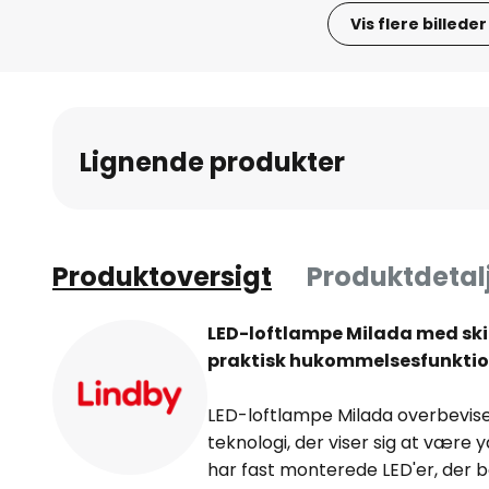
Vis flere billeder
Gå
til
starten
af
Lignende produkter
billedgalleriet
Produktoversigt
Produktdetal
LED-loftlampe Milada med ski
praktisk hukommelsesfunkti
LED-loftlampe Milada overbevis
teknologi, der viser sig at være 
har fast monterede LED'er, der 