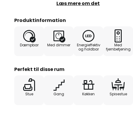
energibesparende. Lysstyrken o
Læs mere om det
tilpasses efter behov ved hjælp
fjernbetjening.
Produktinformation
Desuden har lampen en hukommel
indstillede lysstyrke og farve
Dæmpbar
Med dimmer
Energieffektiv
Med
som standardindstilling, næste
og holdbar
fjernbetjening
klassiske form og farve afrunde
lampe.
Perfekt til disse rum
Stue
Gang
Køkken
Spisestue