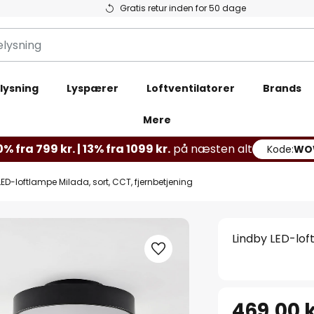
Gratis retur inden for 50 dage
lysning
Lyspærer
Loftventilatorer
Brands
Mere
% fra 799 kr. | 13% fra 1099 kr.
på næsten alt
Kode:
WO
LED-loftlampe Milada, sort, CCT, fjernbetjening
Lindby LED-lof
469,00 k