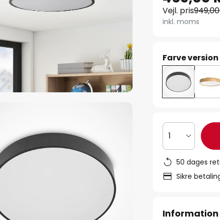
Vejl. pris
949,00 
inkl. moms
Farve version
1
50 dages ret
Sikre betali
Information