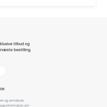
lusive tilbud og
næste bestilling.
ter
.
er og armaturer,
dtage information om