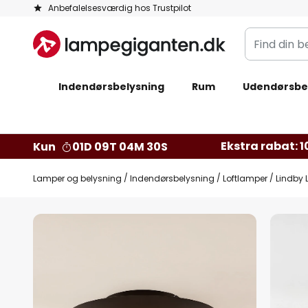
Skip
Anbefalelsesværdig hos Trustpilot
to
Find
Content
din
belysning
Indendørsbelysning
Rum
Udendørsbe
Ekstra rabat: 10
Kun
01D 09T 04M 29S
Lamper og belysning
Indendørsbelysning
Loftlamper
Lindby 
Gå
til
slutningen
af
billedgalleriet