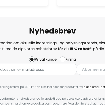
Nyhedsbrev
mation om aktuelle indretnings- og belysningstrends, eksk
 tilmelde dig vores nyhetsbrev får du
15 % rabat*
på din 
Privatkunde
Firma
Abonnér nu
stillingsværdi på 899 kr. Kan ikke indløses for produkter fra
disse producen
pegigantens nyhedsbrev og få gode tilbud på vores store udvalg af lamp
llelamper, smart home-produkter og meget mere! Vær den første til at mo