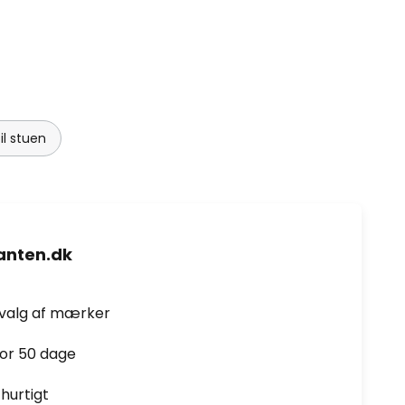
il stuen
nten.dk
dvalg af mærker
for 50 dage
hurtigt