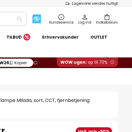
Lagervarer sendes hurtigt
Søg
Kundeservice
Log ind
Indkøbskurv
TILBUD
Erhvervskunder
OUTLET
WOW ugen:
op til 70%
W26
Kopier
tlampe Milada, sort, CCT, fjernbetjening
r.
Vejl. pris -50%