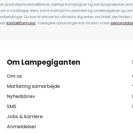
der, produktprisnedsættelser, særlige kampagner og kampagnepriser, pro
nart vi modtager dem, samt indhold fra partnere og undersøgelser og 
efalinger. Du kan til enhver tid afmelde dig enten via linket, der findes i 
ores
kontaktformular
. Yderligere oplysninger kan findes i vores
persondatap
Om Lampegiganten
Om os
Marketing samarbejde
Nyhedsbrev
SMS
Jobs & karriere
Anmeldelser