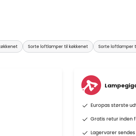
 køkkenet
Sorte loftlamper til køkkenet
Sorte loftlamper t
Lampegiga
Europas største u
Gratis retur inden 
Lagervarer sendes 