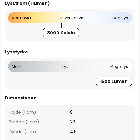
Lysstrøm (i lumen)
Varmhvid
Universalhvid
Dagslys
3000 Kelvin
Lysstyrke
Mørk
Lys
Meget lys
1500 Lumen
Dimensioner
Højde (i cm):
8
Bredde (i cm):
28
Dybde (i cm):
4,5