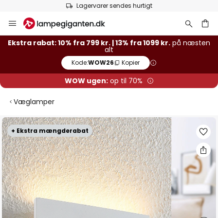
Lagervarer sendes hurtigt
Skip
to
Content
Ekstra rabat: 10% fra 799 kr. | 13% fra 1099 kr.
på næsten
alt
Kode:
WOW26
Kopier
WOW ugen:
op til 70%
Væglamper
Gå
+ Ekstra mængderabat
til
slutningen
af
billedgalleriet