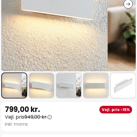
Gå
799,00 kr.
Vejl. pris -15%
til
Vejl. pris
949,00 kr.
starten
inkl. moms
af
billedgalleriet