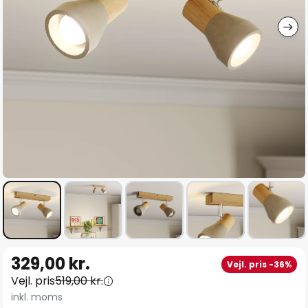
Gå
329,00 kr.
Vejl. pris -36%
til
Vejl. pris
519,00 kr.
starten
inkl. moms
af