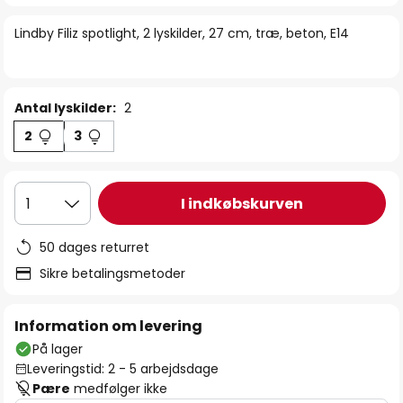
billedgalleriet
Lindby Filiz spotlight, 2 lyskilder, 27 cm, træ, beton, E14
Antal lyskilder:
2
2
3
I indkøbskurven
1
50 dages returret
Sikre betalingsmetoder
Information om levering
På lager
Leveringstid: 2 - 5 arbejdsdage
Pære
medfølger ikke