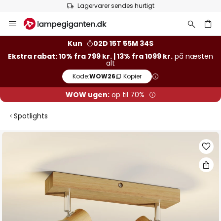
Lagervarer sendes hurtigt
Skip
to
Content
Kun
02D 15T 55M 33S
Ekstra rabat: 10% fra 799 kr. | 13% fra 1099 kr.
på næsten
alt
Kode:
WOW26
Kopier
WOW ugen:
op til 70%
Spotlights
Gå
til
slutningen
af
billedgalleriet