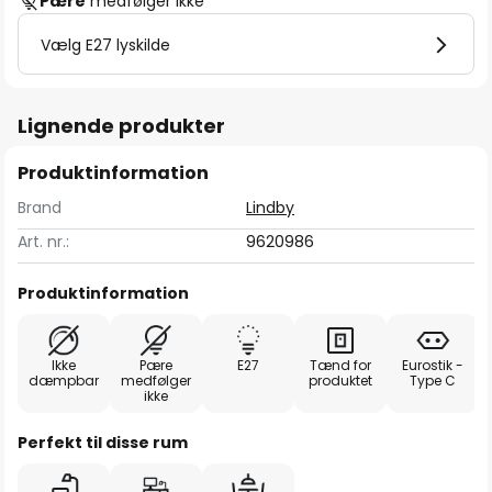
Pære
medfølger ikke
Vælg E27 lyskilde
Lignende produkter
Produktinformation
Brand
Lindby
Art. nr.:
9620986
Produktinformation
Ikke
Pære
E27
Tænd for
Eurostik -
dæmpbar
medfølger
produktet
Type C
ikke
Perfekt til disse rum