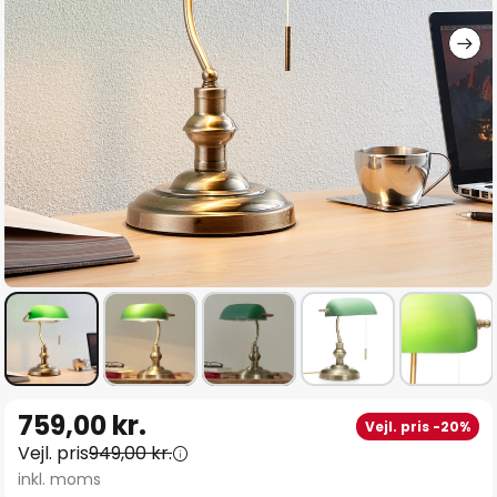
Gå
759,00 kr.
Vejl. pris -20%
til
Vejl. pris
949,00 kr.
starten
inkl. moms
af