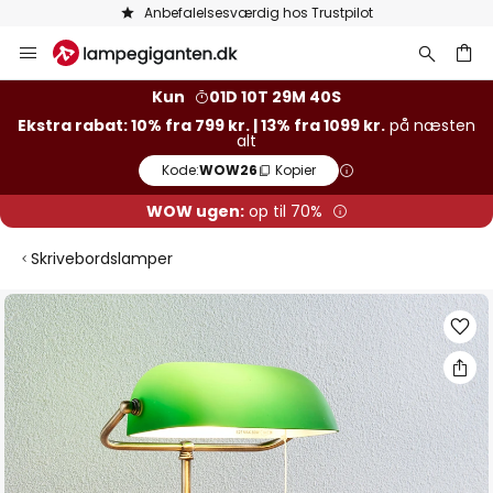
Anbefalelsesværdig hos Trustpilot
Skip
to
Content
Kun
01D 10T 29M 39S
Ekstra rabat: 10% fra 799 kr. | 13% fra 1099 kr.
på næsten
alt
Kode:
WOW26
Kopier
WOW ugen:
op til 70%
Skrivebordslamper
Gå
til
slutningen
af
billedgalleriet