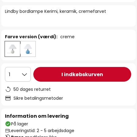
billedgalleriet
Lindby bordlampe Kerimi, keramik, cremefarvet
Farve version (værdi):
creme
I indkøbskurven
1
50 dages returret
Sikre betalingsmetoder
Information om levering
På lager
Leveringstid: 2 - 5 arbejdsdage