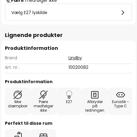
Pære
medfølger ikke
Vælg E27 lyskilde
Lignende produkter
Produktinformation
Brand
Lindby
Art. nr.:
10020082
Produktinformation
Ikke
Pære
E27
Afbryder
Eurostik -
dæmpbar
medfølger
på
Type C
ikke
ledningen
Perfekt til disse rum