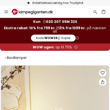
Anbefalelsesværdig hos Trustpilot
Skip
to
Content
Kun
02D 20T 05M 31S
Ekstra rabat: 10% fra 799 kr. | 13% fra 1099 kr.
på næsten
alt
Kode:
WOW26
Kopier
WOW ugen:
op til 70%
Bordlamper
Gå
til
slutningen
af
billedgalleriet