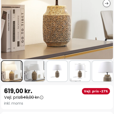
Gå
619,00 kr.
Vejl. pris -27%
til
Vejl. pris
849,00 kr.
starten
inkl. moms
af
billedgalleriet