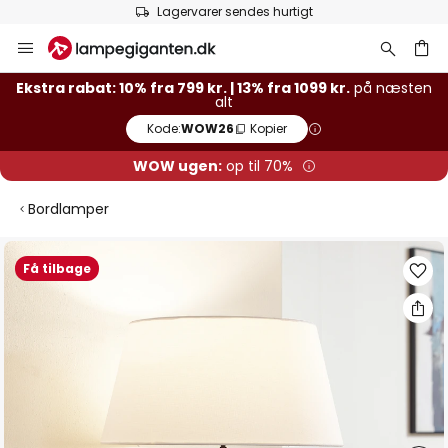
Lagervarer sendes hurtigt
Skip
to
Content
Ekstra rabat: 10% fra 799 kr. | 13% fra 1099 kr.
på næsten
alt
Kode:
WOW26
Kopier
WOW ugen:
op til 70%
Bordlamper
Gå
Få tilbage
til
slutningen
af
billedgalleriet