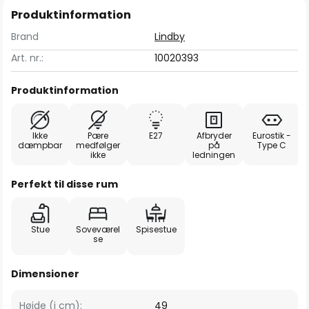
Produktinformation
Brand
Lindby
Art. nr.:
10020393
Produktinformation
Ikke
Pære
E27
Afbryder
Eurostik -
dæmpbar
medfølger
på
Type C
ikke
ledningen
Perfekt til disse rum
Stue
Soveværel
Spisestue
se
Dimensioner
Højde (i cm):
49