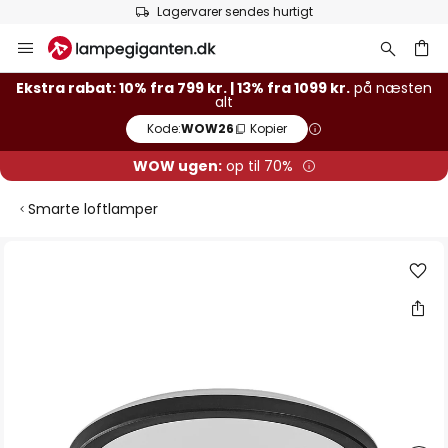
Lagervarer sendes hurtigt
Skip
to
Content
Ekstra rabat: 10% fra 799 kr. | 13% fra 1099 kr.
på næsten
alt
Kode:
WOW26
Kopier
WOW ugen:
op til 70%
Smarte loftlamper
Gå
til
slutningen
af
billedgalleriet