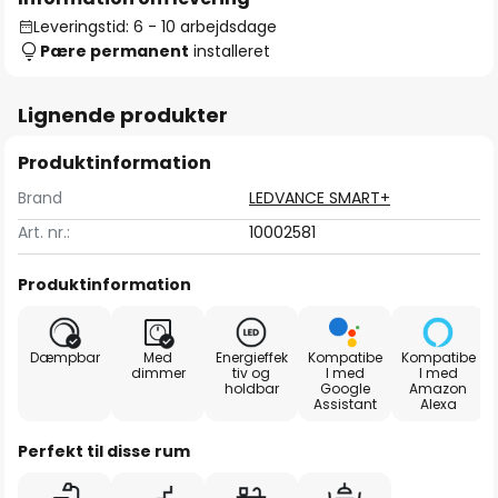
Leveringstid: 6 - 10 arbejdsdage
Pære permanent
installeret
Lignende produkter
Produktinformation
Brand
LEDVANCE SMART+
Art. nr.:
10002581
Produktinformation
Dæmpbar
Med
Energieffek
Kompatibe
Kompatibe
dimmer
tiv og
l med
l med
holdbar
Google
Amazon
Assistant
Alexa
Perfekt til disse rum