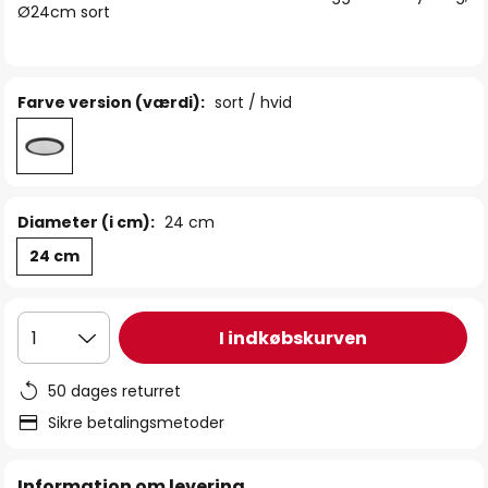
Ø24cm sort
Farve version (værdi):
sort / hvid
Diameter (i cm):
24 cm
24 cm
I indkøbskurven
1
50 dages returret
Sikre betalingsmetoder
Information om levering