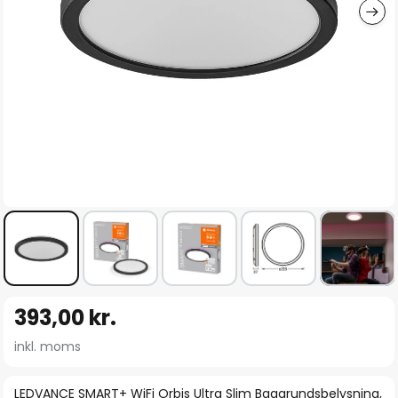
Gå
393,00 kr.
til
starten
inkl. moms
af
billedgalleriet
LEDVANCE SMART+ WiFi Orbis Ultra Slim Baggrundsbelysning,