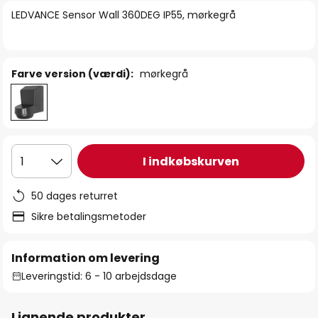
billedgalleriet
LEDVANCE Sensor Wall 360DEG IP55, mørkegrå
Farve version (værdi):
mørkegrå
I indkøbskurven
1
50 dages returret
Sikre betalingsmetoder
Information om levering
Leveringstid: 6 - 10 arbejdsdage
Lignende produkter