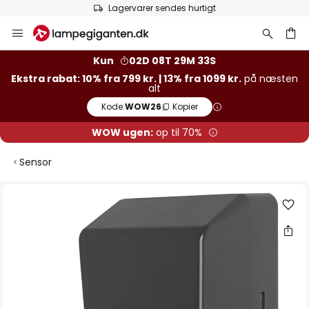
Lagervarer sendes hurtigt
Skip
to
Content
Kun
02D 08T 29M 33S
Ekstra rabat: 10% fra 799 kr. | 13% fra 1099 kr.
på næsten
alt
Kode:
WOW26
Kopier
WOW ugen:
op til 70%
Sensor
Gå
til
slutningen
af
billedgalleriet