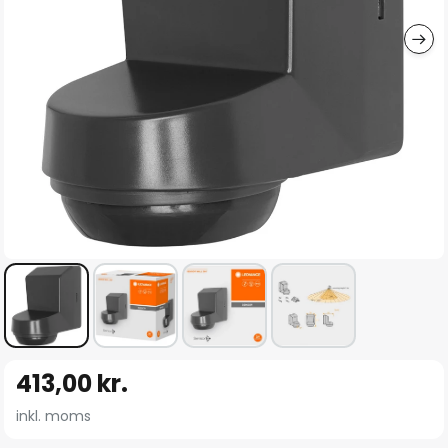
Gå
413,00 kr.
til
starten
inkl. moms
af