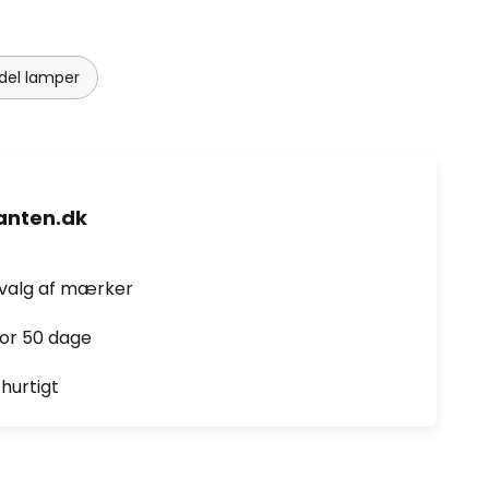
del lamper
nten.dk
dvalg af mærker
for 50 dage
hurtigt