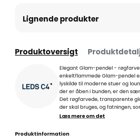
Lignende produkter
Produktoversigt
Produktdetal
Elegant Glam-pendel - røgfarvet
enkeltflammede Glam-pendel er 
lyskilde til moderne stuer og lou
der er åben i bunden, er den særl
Det røgfarvede, transparente glas
der skal bruges, og fatningen, s
holder og kabelindgang foroven. D
Læs mere om det
elegant touch med deres gyldne f
Produktinformation