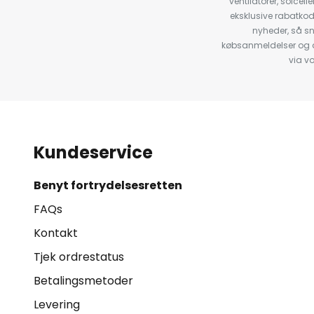
ventilatorer, solce
eksklusive rabatko
nyheder, så s
købsanmeldelser og anb
via v
Kundeservice
Benyt fortrydelsesretten
FAQs
Kontakt
Tjek ordrestatus
Betalingsmetoder
Levering