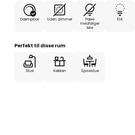
Dæmpbar
Uden dimmer
Pære
E14
medfølger
ikke
Perfekt til disse rum
Stue
Køkken
Spisestue