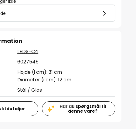
er ikke
lde
rmation
LEDS-C4
6027545
Højde (i cm): 31 cm
Diameter (i cm): 12 cm
Stål / Glas
Har du spørgsmål til
uktdetaljer
denne vare?