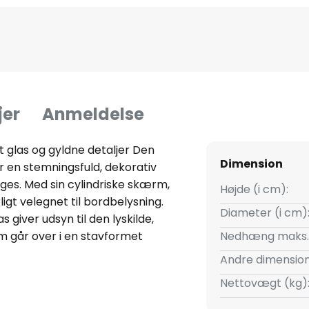
jer
Anmeldelse
 glas og gyldne detaljer Den
Dimension
en stemningsfuld, dekorativ
nges. Med sin cylindriske skærm,
Højde (i cm):
igt velegnet til bordbelysning.
Diameter (i cm)
 giver udsyn til den lyskilde,
om går over i en stavformet
Nedhæng maks.
isse sektioner tilføjer et
Andre dimension
inish.
Nettovægt (kg)