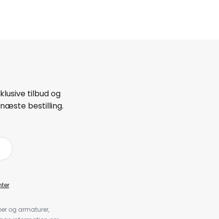
lusive tilbud og
næste bestilling.
ter
.
er og armaturer,