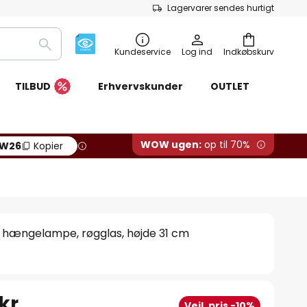
Lagervarer sendes hurtigt
Søg
Kundeservice
Log ind
Indkøbskurv
TILBUD
Erhvervskunder
OUTLET
WOW ugen:
op til 70%
W26
Kopier
hængelampe, røgglas, højde 31 cm
kr.
Vejl. pris -10%