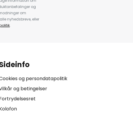
dtage information om
duktanbefalinger og
anmodninger om
alle nyhedsbreve, eller
olitik
.
Sideinfo
Cookies og persondatapolitik
Vilkår og betingelser
Fortrydelsesret
Kolofon