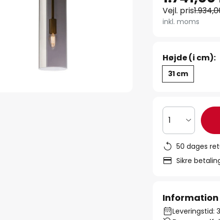
Vejl. pris
1.934,0
inkl. moms
Højde (i cm):
31 cm
1
50 dages ret
Sikre betali
Information
Leveringstid: 