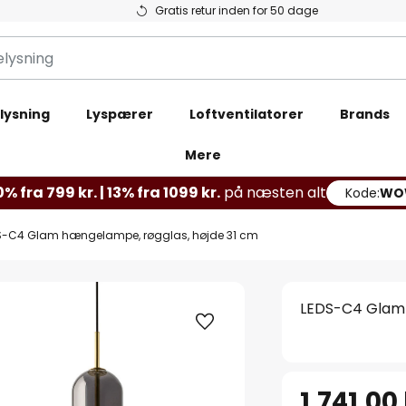
Gratis retur inden for 50 dage
lysning
Lyspærer
Loftventilatorer
Brands
Mere
% fra 799 kr. | 13% fra 1099 kr.
på næsten alt
Kode:
WO
S-C4 Glam hængelampe, røgglas, højde 31 cm
LEDS-C4 Glam 
1.741,00 