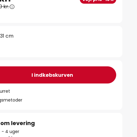
0 kr.
31 cm
I indkøbskurven
urret
ngsmetoder
 om levering
3 - 4 uger