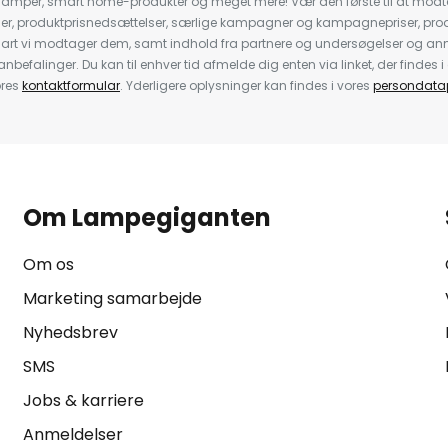
llelamper, smart home-produkter og meget mere! Vær den første til at mo
der, produktprisnedsættelser, særlige kampagner og kampagnepriser, pro
nart vi modtager dem, samt indhold fra partnere og undersøgelser og 
efalinger. Du kan til enhver tid afmelde dig enten via linket, der findes i 
ores
kontaktformular
. Yderligere oplysninger kan findes i vores
persondatap
Om Lampegiganten
Om os
Marketing samarbejde
Nyhedsbrev
SMS
Jobs & karriere
Anmeldelser