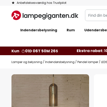
Skip
Anbefalelsesværdig hos Trustpilot
to
Find
Content
din
belysning
Indendørsbelysning
Rum
Udendørsbe
Ekstra rabat: 10
Kun
01D 06T 50M 25S
Lamper og belysning
Indendørsbelysning
Pendel lamper
LED
Gå
til
slutningen
af
billedgalleriet