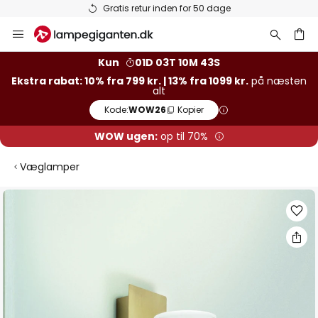
Gratis retur inden for 50 dage
Skip
to
Content
Kun
01D 03T 10M 43S
Ekstra rabat: 10% fra 799 kr. | 13% fra 1099 kr.
på næsten
alt
Kode:
WOW26
Kopier
WOW ugen:
op til 70%
Væglamper
Gå
til
slutningen
af
billedgalleriet