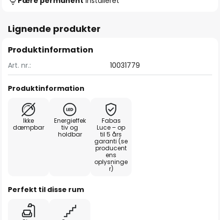
Pære permanent
installeret
Lignende produkter
Produktinformation
Art. nr.:
10031779
Produktinformation
Ikke
Energieffek
Fabas
dæmpbar
tiv og
Luce – op
holdbar
til 5 års
garanti (se
producent
ens
oplysninge
r)
Perfekt til disse rum