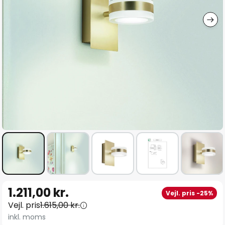
Gå
1.211,00 kr.
Vejl. pris -25%
til
Vejl. pris
1.615,00 kr.
starten
inkl. moms
af