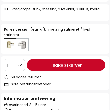
billedgalleriet
LED-væglampe Dunk, messing, 2 lyskilder, 3.000 K, metal
Farve version (værdi):
messing satineret / hvid
satineret
I indkøbskurven
1
50 dages returret
Sikre betalingsmetoder
Information om levering
Leveringstid: 3 - 5 uger