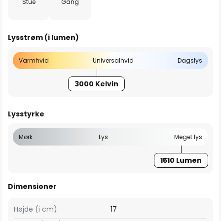
Stue
Gang
Lysstrøm (i lumen)
Varmhvid
Universalhvid
Dagslys
3000 Kelvin
Lysstyrke
Mørk
Lys
Meget lys
1510 Lumen
Dimensioner
Højde (i cm):
17