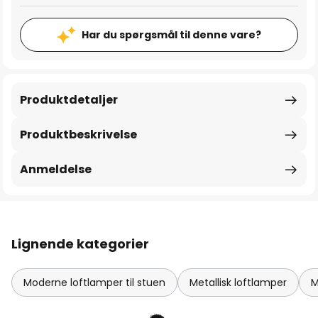
Har du spørgsmål til denne vare?
Produktdetaljer
Produktbeskrivelse
Anmeldelse
Lignende kategorier
Moderne loftlamper til stuen
Metallisk loftlamper
M