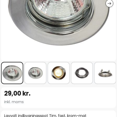
Gå
29,00 kr.
til
starten
inkl. moms
af
billedgalleriet
Lavvolt indbygningsspot Tim, fast, krom-mat