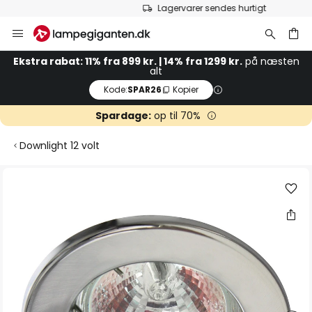
Lagervarer sendes hurtigt
Skip
to
Content
Ekstra rabat: 11% fra 899 kr. | 14% fra 1299 kr.
på næsten
alt
Kode:
SPAR26
Kopier
Spardage:
op til 70%
Downlight 12 volt
Gå
til
slutningen
af
billedgalleriet