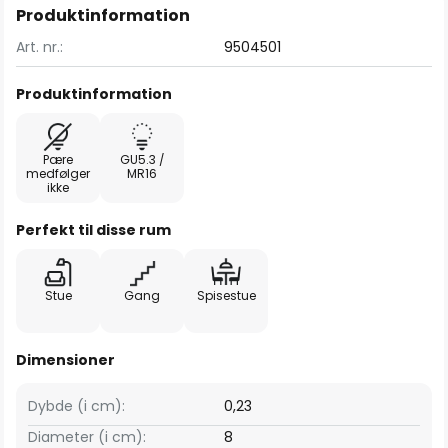
Produktinformation
Art. nr.:
9504501
Produktinformation
Pære
GU5.3 /
medfølger
MR16
ikke
Perfekt til disse rum
Stue
Gang
Spisestue
Dimensioner
Dybde (i cm):
0,23
Diameter (i cm):
8