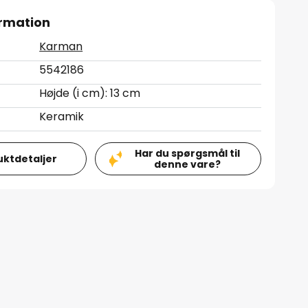
rmation
Karman
5542186
Højde (i cm): 13 cm
Keramik
Har du spørgsmål til
uktdetaljer
denne vare?