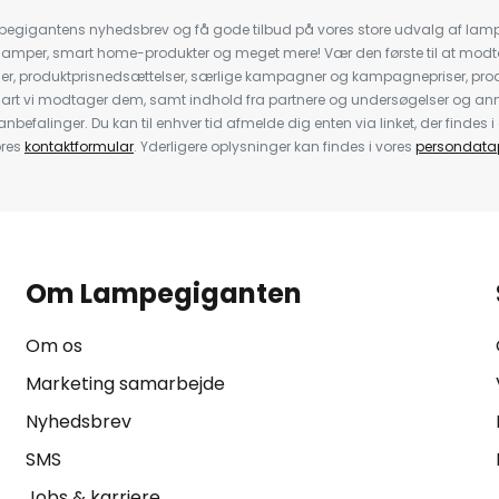
pegigantens nyhedsbrev og få gode tilbud på vores store udvalg af lamp
llelamper, smart home-produkter og meget mere! Vær den første til at mo
der, produktprisnedsættelser, særlige kampagner og kampagnepriser, pro
nart vi modtager dem, samt indhold fra partnere og undersøgelser og 
efalinger. Du kan til enhver tid afmelde dig enten via linket, der findes i 
ores
kontaktformular
. Yderligere oplysninger kan findes i vores
persondatap
Om Lampegiganten
Om os
Marketing samarbejde
Nyhedsbrev
SMS
Jobs & karriere