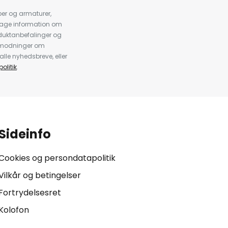
er og armaturer,
dtage information om
duktanbefalinger og
anmodninger om
alle nyhedsbreve, eller
olitik
.
Sideinfo
Cookies og persondatapolitik
Vilkår og betingelser
Fortrydelsesret
Kolofon