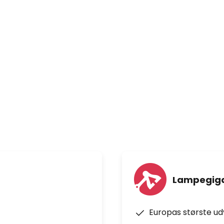
es tilbagevendende
n.
Lampegiga
Europas største u