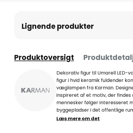
til
starten
af
Lignende produkter
billedgalleriet
Produktoversigt
Produktdetal
Dekorativ figur til Umarell LED
figur i hvid keramik fuldender k
væglampen fra Karman. Designer
inspireret af et motiv, der findes
mennesker følger interesseret m
byggepladser i det offentlige rum 
tiden til at gå. I Umarell-væglamp
Læs mere om det
iagttage lysets spredning og er s
de livagtige Umarells, der kun