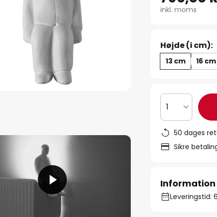
inkl. moms
Højde (i cm):
13 cm
16 cm
1
50 dages ret
Sikre betali
Information
Leveringstid: 