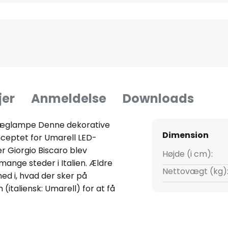
jer
Anmeldelse
Downloads
-væglampe Denne dekorative
Dimension
onceptet for Umarell LED-
 Giorgio Biscaro blev
Højde (i cm):
 mange steder i Italien. Ældre
Nettovægt (kg)
ed i, hvad der sker på
(italiensk: Umarell) for at få
en ser figurerne ud til at
elv iscenesat af det - ligesom
 har fået deres opmærksomhed