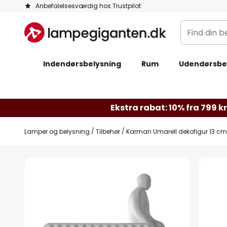
Skip
Anbefalelsesværdig hos Trustpilot
to
Find
Content
din
belysning
Indendørsbelysning
Rum
Udendørsbe
Ekstra rabat: 10% fra 799 kr.
Lamper og belysning
Tilbehør
Karman Umarell dekofigur 13 cm
Gå
til
slutningen
af
billedgalleriet