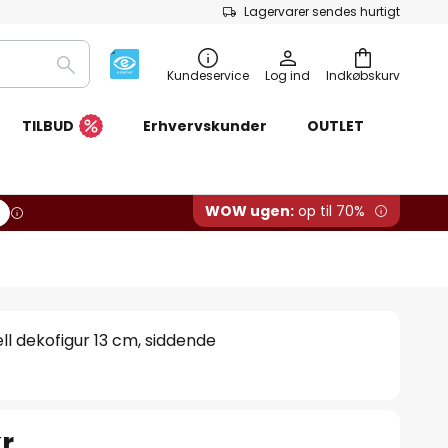
Lagervarer sendes hurtigt
Søg
Kundeservice
Log ind
Indkøbskurv
TILBUD
Erhvervskunder
OUTLET
WOW ugen:
op til 70%
 dekofigur 13 cm, siddende
r.