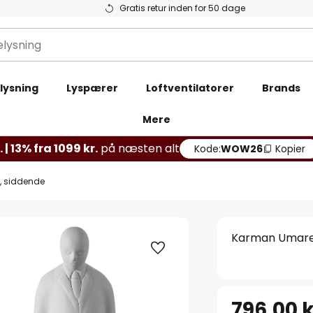
Gratis retur inden for 50 dage
lysning
Lyspærer
Loftventilatorer
Brands
Mere
 | 13% fra 1099 kr.
på næsten alt
Kode:
WOW26
Kopier
, siddende
Karman Umarell
796,00 k