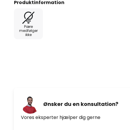
Produktinformation
og deres eget navn gennem der
tilstedeværelse på byggepladse
Pære
medfølger
ikke
Ønsker du en konsultation?
Vores eksperter hjælper dig gerne