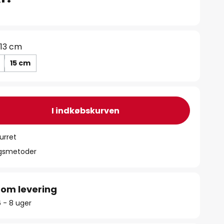
13 cm
15 cm
I indkøbskurven
urret
ngsmetoder
 om levering
6 - 8 uger