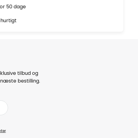
for 50 dage
hurtigt
lusive tilbud og
næste bestilling.
ter
.