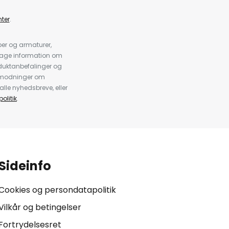
ter
.
er og armaturer,
dtage information om
duktanbefalinger og
anmodninger om
alle nyhedsbreve, eller
olitik
.
Sideinfo
Cookies og persondatapolitik
Vilkår og betingelser
Fortrydelsesret