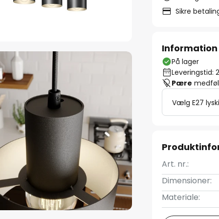
Sikre betali
Information
På lager
Leveringstid: 
Pære
medfølg
Vælg E27 lysk
Produktinfo
Art. nr.:
Dimensioner:
Materiale: