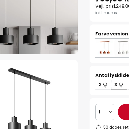
Vejl. pris
1.249,0
inkl. moms
Farve version
Antal lyskilde
2
3
1
50 dages ret