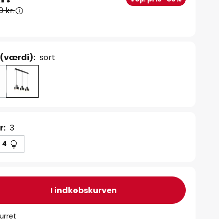
0 kr.
 (værdi):
sort
r:
3
4
I indkøbskurven
urret