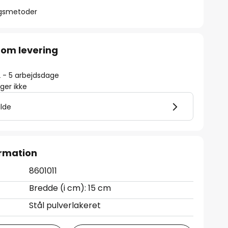
ngsmetoder
 om levering
2 - 5 arbejdsdage
er ikke
ilde
rmation
8601011
Bredde (i cm): 15 cm
Stål pulverlakeret