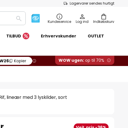
Lagervarer sendes hurtigt
Søg
Kundeservice
Log ind
Indkøbskurv
TILBUD
Erhvervskunder
OUTLET
WOW ugen:
op til 70%
W26
Kopier
, lineær med 3 lyskilder, sort
r.
Vejl. pris -36%