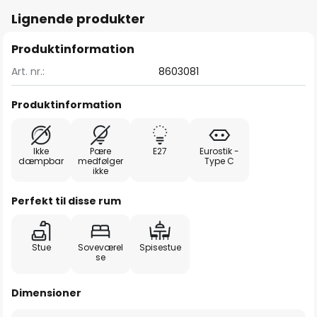
Lignende produkter
Produktinformation
Art. nr.:
8603081
Produktinformation
Ikke
Pære
E27
Eurostik -
dæmpbar
medfølger
Type C
ikke
Perfekt til disse rum
Stue
Soveværel
Spisestue
se
Dimensioner