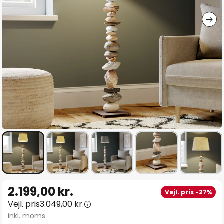
Gå
2.199,00 kr.
Vejl. pris -27%
til
Vejl. pris
3.049,00 kr.
starten
inkl. moms
af