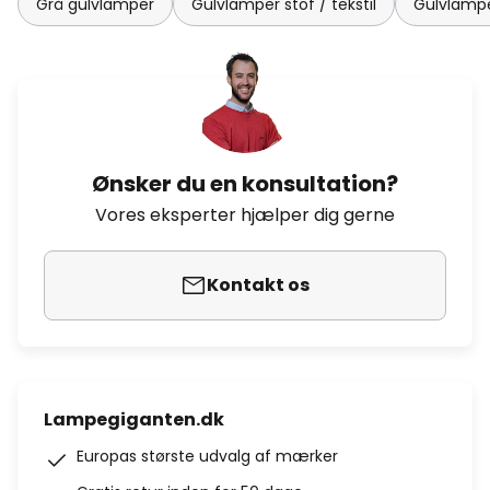
Grå gulvlamper
Gulvlamper stof / tekstil
Gulvlamp
Ønsker du en konsultation?
Vores eksperter hjælper dig gerne
Kontakt os
Lampegiganten.dk
Europas største udvalg af mærker