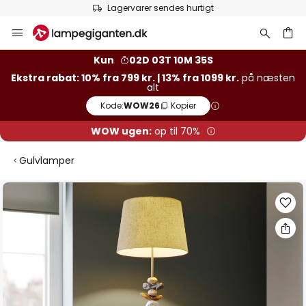
Lagervarer sendes hurtigt
Skip
to
Content
Kun
02D 03T 10M 35S
Ekstra rabat: 10% fra 799 kr. | 13% fra 1099 kr.
på næsten
alt
Kode:
WOW26
Kopier
WOW ugen:
op til 70%
Gulvlamper
Gå
til
slutningen
af
billedgalleriet