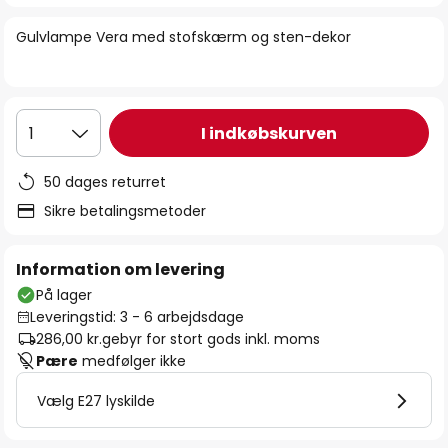
billedgalleriet
Gulvlampe Vera med stofskærm og sten-dekor
I indkøbskurven
1
50 dages returret
Sikre betalingsmetoder
Information om levering
På lager
Leveringstid: 3 - 6 arbejdsdage
286,00 kr.
gebyr for stort gods inkl. moms
Pære
medfølger ikke
Vælg E27 lyskilde