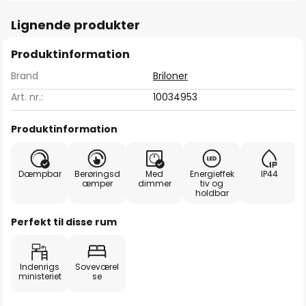
Lignende produkter
Produktinformation
Brand
Briloner
Art. nr.:
10034953
Produktinformation
Dæmpbar
Berøringsd
Med
Energieffek
IP44
æmper
dimmer
tiv og
holdbar
Perfekt til disse rum
Indenrigs
Soveværel
ministeriet
se