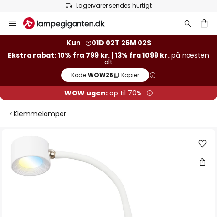
Lagervarer sendes hurtigt
Skip
to
Content
Kun
01D 02T 26M 01S
Ekstra rabat: 10% fra 799 kr. | 13% fra 1099 kr.
på næsten
alt
Kode:
WOW26
Kopier
WOW ugen:
op til 70%
Klemmelamper
Gå
til
slutningen
af
billedgalleriet