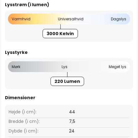
Lysstrøm (i lumen)
Varmhvid
Universalhvid
Dagslys
3000 Kelvin
Lysstyrke
Mørk
Lys
Meget lys
220 Lumen
Dimensioner
Højde (i cm):
44
Bredde (i cm):
7,5
Dybde (i cm):
24