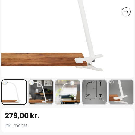
Gå
279,00 kr.
til
starten
inkl. moms
af