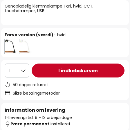
billedgalleriet
Genopladelig klemmelampe Tari, hvid, CCT,
touchdæmper, USB
Farve version (værdi):
hvid
I indkøbskurven
1
50 dages returret
Sikre betalingsmetoder
Information om levering
Leveringstid: 9 - 13 arbejdsdage
Pære permanent
installeret