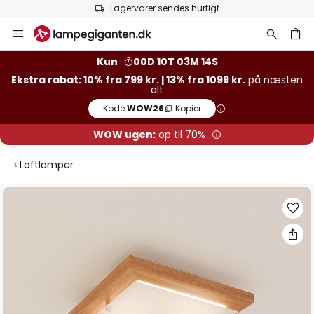
Lagervarer sendes hurtigt
Skip
to
Content
Kun
00D 10T 03M 13S
Ekstra rabat: 10% fra 799 kr. | 13% fra 1099 kr.
på næsten
alt
Kode:
WOW26
Kopier
WOW ugen:
op til 70%
Loftlamper
Gå
til
slutningen
af
billedgalleriet