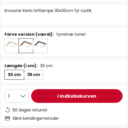
billedgalleriet
Envostar Kerio loftlampe 30x30cm fyr rustik
Farve version (værdi):
fyrretræ tonet
Længde (i cm):
30 cm
30 cm
35 cm
I indkøbskurven
1
50 dages returret
Sikre betalingsmetoder