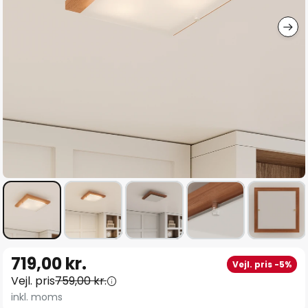
Gå
719,00 kr.
Vejl. pris -5%
til
Vejl. pris
759,00 kr.
starten
inkl. moms
af