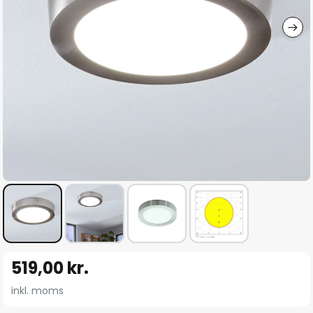
Gå
519,00 kr.
til
starten
inkl. moms
af