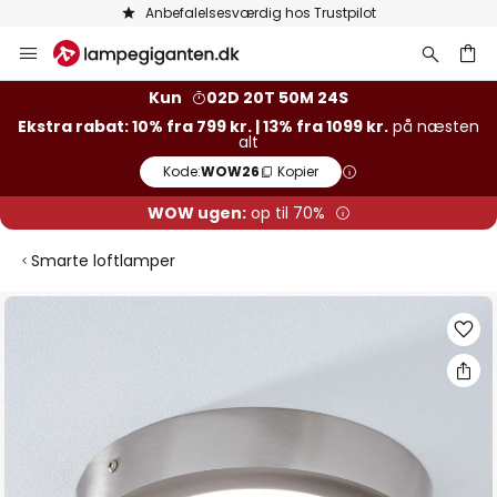
Anbefalelsesværdig hos Trustpilot
Skip
to
Content
Kun
02D 20T 50M 24S
Ekstra rabat: 10% fra 799 kr. | 13% fra 1099 kr.
på næsten
alt
Kode:
WOW26
Kopier
WOW ugen:
op til 70%
Smarte loftlamper
Gå
til
slutningen
af
billedgalleriet