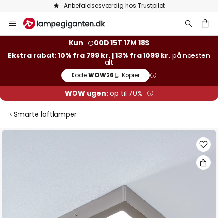
Anbefalelsesværdig hos Trustpilot
Skip
to
Content
Kun
00D 15T 17M 17S
Ekstra rabat: 10% fra 799 kr. | 13% fra 1099 kr.
på næsten
alt
Kode:
WOW26
Kopier
WOW ugen:
op til 70%
Smarte loftlamper
Gå
til
slutningen
af
billedgalleriet