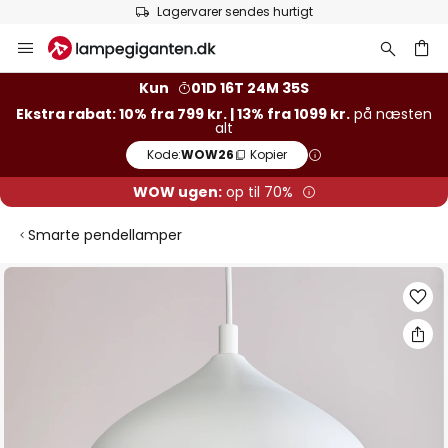
Lagervarer sendes hurtigt
Skip
to
Content
Kun
01D 16T 24M 34S
Ekstra rabat: 10% fra 799 kr. | 13% fra 1099 kr.
på næsten
alt
Kode:
WOW26
Kopier
WOW ugen:
op til 70%
Smarte pendellamper
Gå
til
slutningen
af
billedgalleriet