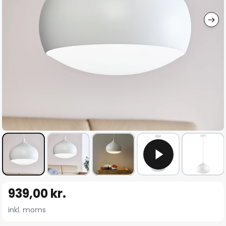
Gå
939,00 kr.
til
starten
inkl. moms
af