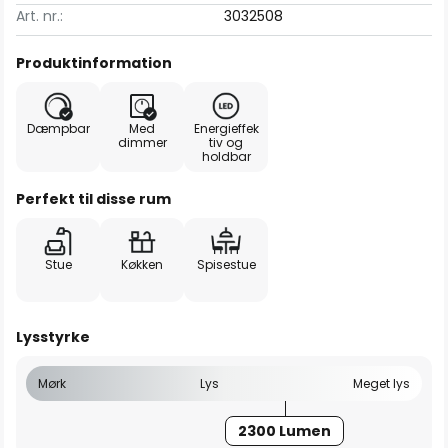
Art. nr.:
3032508
Produktinformation
Dæmpbar
Med
Energieffek
dimmer
tiv og
holdbar
Perfekt til disse rum
Stue
Køkken
Spisestue
Lysstyrke
Mørk
Lys
Meget lys
2300 Lumen