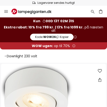
Lagervarer sendes hurtigt
Skip
to
Content
Kun
00D 13T 02M 30S
Ekstra rabat: 10% fra 799 kr. | 13% fra 1099 kr.
på næsten
alt
Kode:
WOW26
Kopier
WOW ugen:
op til 70%
Downlight 230 volt
Gå
til
slutningen
af
billedgalleriet