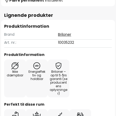
Pære permanent
installeret
Lignende produkter
Produktinformation
Brand
Briloner
Art. nr.:
10035232
Produktinformation
Ikke
Energieffek
Briloner –
dæmpbar
tiv og
op til 5 års
holdbar
garanti (se
producent
ens
oplysninge
r)
Perfekt til disse rum