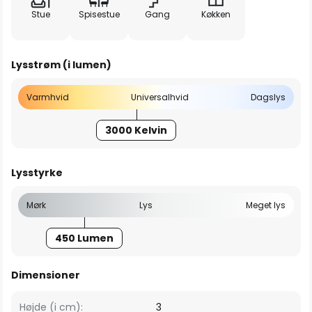
Stue
Spisestue
Gang
Køkken
Lysstrøm (i lumen)
Varmhvid
Universalhvid
Dagslys
3000 Kelvin
Lysstyrke
Mørk
Lys
Meget lys
450 Lumen
Dimensioner
Højde (i cm):
3