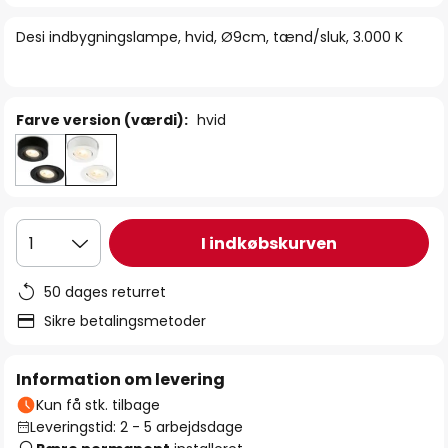
billedgalleriet
Desi indbygningslampe, hvid, Ø9cm, tænd/sluk, 3.000 K
Farve version (værdi):
hvid
I indkøbskurven
1
50 dages returret
Sikre betalingsmetoder
Information om levering
Kun få stk. tilbage
Leveringstid: 2 - 5 arbejdsdage