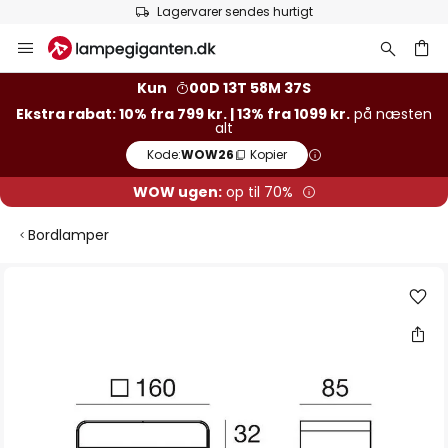
Lagervarer sendes hurtigt
Skip
to
Content
Kun
00D 13T 58M 36S
Ekstra rabat: 10% fra 799 kr. | 13% fra 1099 kr.
på næsten
alt
Kode:
WOW26
Kopier
WOW ugen:
op til 70%
Bordlamper
Gå
til
slutningen
af
billedgalleriet