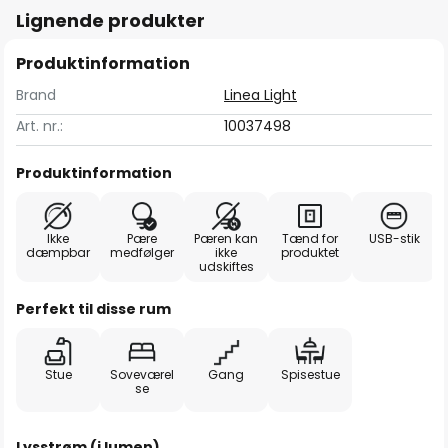
Lignende produkter
Produktinformation
Brand
Linea Light
Art. nr.:
10037498
Produktinformation
Ikke
Pære
Pæren kan
Tænd for
USB-stik
dæmpbar
medfølger
ikke
produktet
udskiftes
Perfekt til disse rum
Stue
Soveværel
Gang
Spisestue
se
Lysstrøm (i lumen)