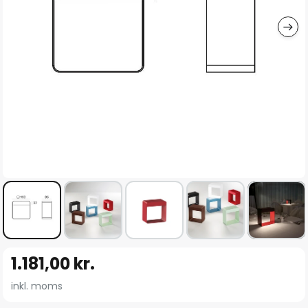
Gå
1.181,00 kr.
til
starten
inkl. moms
af