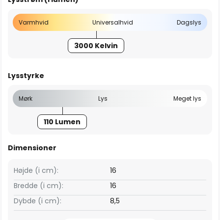
Varmhvid
Universalhvid
Dagslys
3000 Kelvin
Lysstyrke
Mørk
Lys
Meget lys
110 Lumen
Dimensioner
Højde (i cm):
16
Bredde (i cm):
16
Dybde (i cm):
8,5