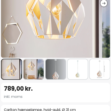
Gå
789,00 kr.
til
starten
inkl. moms
af
billedgalleriet
Carlton hængelampe, hvid-guld, Ø 31 cm