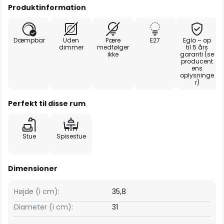
Produktinformation
Dæmpbar
Uden
Pære
E27
Eglo – op
dimmer
medfølger
til 5 års
ikke
garanti (se
producent
ens
oplysninge
r)
Perfekt til disse rum
Stue
Spisestue
Dimensioner
Højde (i cm):
35,8
Diameter (i cm):
31