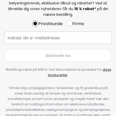
belysningstrends, eksklusive tilbud og rabatter? Ved at
tilmelde dig vores nyhetsbrev får du
15 % rabat*
på din
næste bestilling.
Privatkunde
Firma
Abonnér nu
*Bestillingsværdi på 899 kr. Kan ikke indløses for produkter fra
disse
producenter
.
Tilmeld dig Lampegigantens nyhedsbrev og få gode tilbud på
vores store udvalg af lamper og armaturer, ventilatorer,
solcellelamper, smart home-produkter og meget mere! Vær den
første til at modtage information om eksklusive rabatkoder,
produktprisnedsættelser, særlige kampagner og kampagnepriser,
produktanbefalinger og nyheder, så snart vi modtager dem, samt