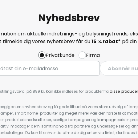
Nyhedsbrev
mation om aktuelle indretnings- og belysningstrends, eksk
 tilmelde dig vores nyhetsbrev får du
15 % rabat*
på din 
Privatkunde
Firma
Abonnér nu
stillingsværdi på 899 kr. Kan ikke indløses for produkter fra
disse producen
pegigantens nyhedsbrev og få gode tilbud på vores store udvalg af lamp
llelamper, smart home-produkter og meget mere! Vær den første til at mo
der, produktprisnedsættelser, særlige kampagner og kampagnepriser, pro
nart vi modtager dem, samt indhold fra partnere og undersøgelser og 
efalinger. Du kan til enhver tid afmelde dig enten via linket, der findes i 