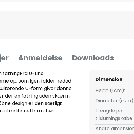
jer
Anmeldelse
Downloads
 fatningFra U-Line
Dimension
me op, som igen falder nedad
sulterende U-form giver denne
Højde (i cm):
er der en fatning uden skærm,
Diameter (i cm)
åbne design er den særligt
utraditionel form, hvis
Længde på
 separat via tilbehøret. U-Line
tilslutningskabe
Andre dimension