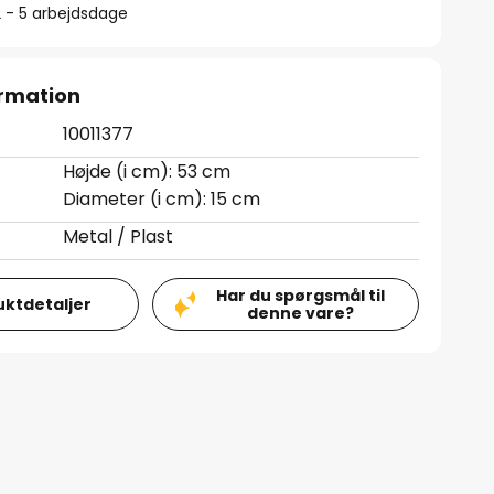
2 - 5 arbejdsdage
rmation
10011377
Højde (i cm): 53 cm
Diameter (i cm): 15 cm
Metal / Plast
Har du spørgsmål til
uktdetaljer
denne vare?