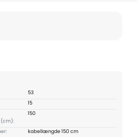
53
:
15
150
l (cm):
er:
kabellængde 150 cm