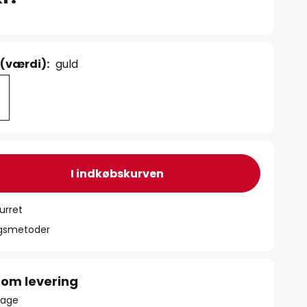
 (værdi):
guld
I indkøbskurven
urret
ngsmetoder
 om levering
lbage