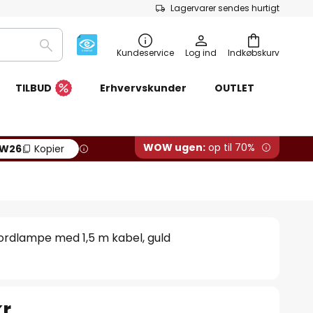
Lagervarer sendes hurtigt
Søg
Kundeservice
Log ind
Indkøbskurv
TILBUD
Erhvervskunder
OUTLET
WOW ugen:
op til 70%
W26
Kopier
ordlampe med 1,5 m kabel, guld
r.