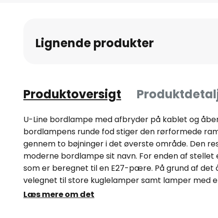
til
starten
af
Lignende produkter
billedgalleriet
Produktoversigt
Produktdetal
U-Line bordlampe med afbryder på kablet og åben
bordlampens runde fod stiger den rørformede ram
gennem to bøjninger i det øverste område. Den re
moderne bordlampe sit navn. For enden af stellet 
som er beregnet til en E27-pære. På grund af det 
velegnet til store kuglelamper samt lamper med en 
glødetråde er synlige. Passende lyskilder kan købes
Læs mere om det
kan tændes og slukkes via en kontakt på kablet.