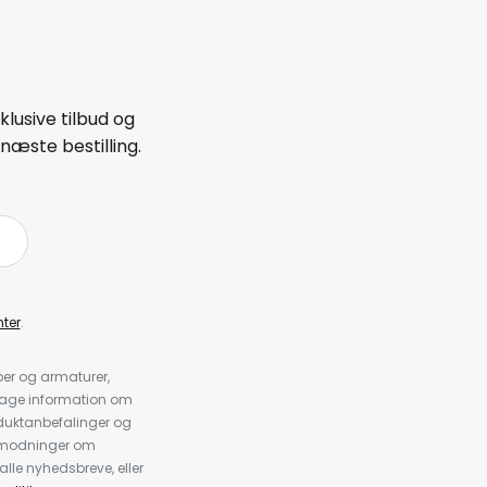
lusive tilbud og
næste bestilling.
ter
.
er og armaturer,
dtage information om
duktanbefalinger og
anmodninger om
alle nyhedsbreve, eller