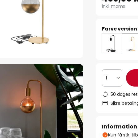
inkl. moms
Farve version
1
50 dages ret
Sikre betali
Information
Kun få stk. ti