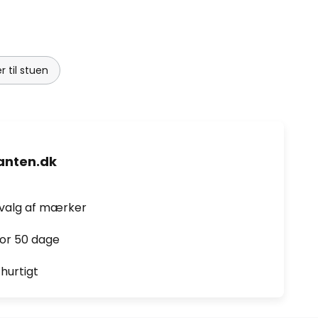
 til stuen
nten.dk
dvalg af mærker
for 50 dage
hurtigt