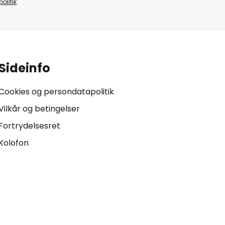
olitik
.
Sideinfo
Cookies og persondatapolitik
Vilkår og betingelser
Fortrydelsesret
Kolofon