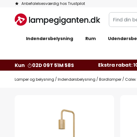
Skip
Anbefalelsesværdig hos Trustpilot
to
Find
Content
din
belysning
Indendørsbelysning
Rum
Udendørsbe
Ekstra rabat: 10
Kun
02D 09T 51M 57S
Lamper og belysning
Indendørsbelysning
Bordlamper
Calex 
Gå
til
slutningen
af
billedgalleriet