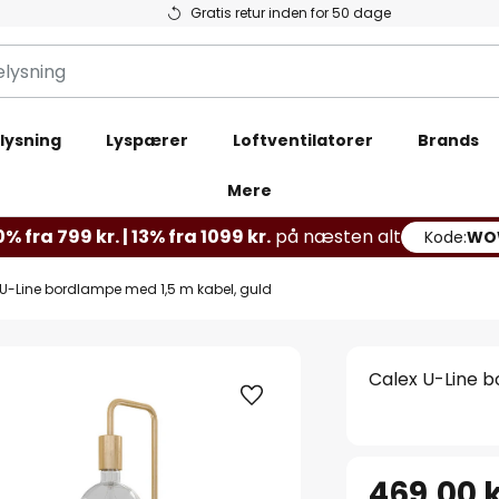
Gratis retur inden for 50 dage
lysning
Lyspærer
Loftventilatorer
Brands
Mere
% fra 799 kr. | 13% fra 1099 kr.
på næsten alt
Kode:
WO
U-Line bordlampe med 1,5 m kabel, guld
Calex U-Line b
469,00 k