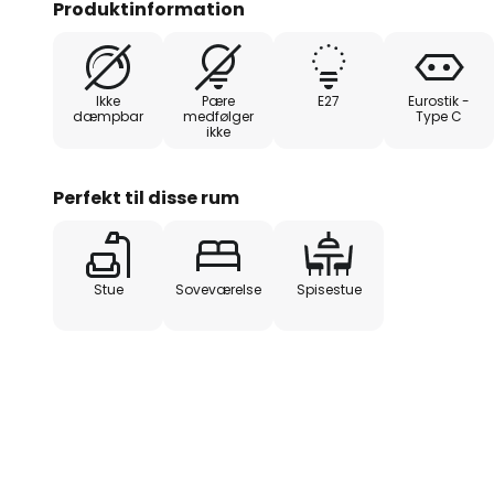
Produktinformation
Ikke
Pære
E27
Eurostik -
dæmpbar
medfølger
Type C
ikke
Perfekt til disse rum
Stue
Soveværelse
Spisestue