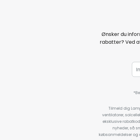
Ønsker du infor
rabatter? Ved at
*Be
Tilmeld dig Lam
ventilatorer, solce
eksklusive rabatko
nyheder, så s
købsanmeldelser og anb