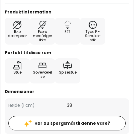
Produktinformation
Ikke
Pære
E27
Type F -
dæmpbar
medfølger
Schuko-
ikke
stik
Perfekt til disse rum
Stue
Soveværel
Spisestue
se
Dimensioner
Højde (i cm):
38
Har du spørgsmål til denne vare?