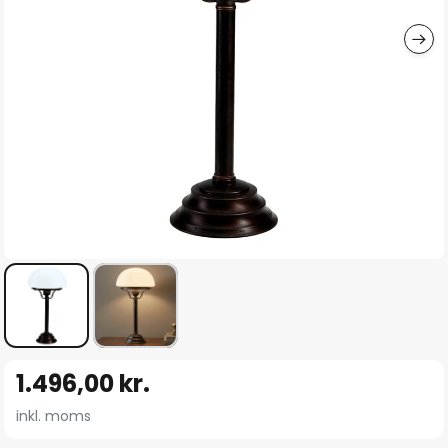
Gå
1.496,00 kr.
til
starten
inkl. moms
af