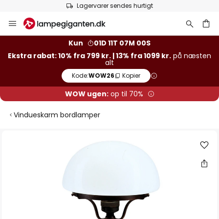
Lagervarer sendes hurtigt
Skip
to
Content
Kun
01D 11T 07M 00S
Ekstra rabat: 10% fra 799 kr. | 13% fra 1099 kr.
på næsten
alt
Kode:
WOW26
Kopier
WOW ugen:
op til 70%
Vindueskarm bordlamper
Gå
til
slutningen
af
billedgalleriet