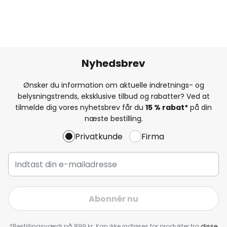
Nyhedsbrev
Ønsker du information om aktuelle indretnings- og
belysningstrends, eksklusive tilbud og rabatter? Ved at
tilmelde dig vores nyhetsbrev får du
15 % rabat*
på din
næste bestilling.
Privatkunde
Firma
Abonnér nu
*Bestillingsværdi på 899 kr. Kan ikke indløses for produkter fra
disse