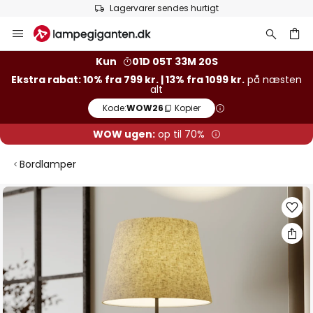
Lagervarer sendes hurtigt
Skip
to
Content
Kun
01D 05T 33M 20S
Ekstra rabat: 10% fra 799 kr. | 13% fra 1099 kr.
på næsten
alt
Kode:
WOW26
Kopier
WOW ugen:
op til 70%
Bordlamper
Gå
til
slutningen
af
billedgalleriet