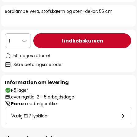
billedgalleriet
Bordlampe Vera, stofskærm og sten-dekor, 55 cm
I indkøbskurven
1
50 dages returret
Sikre betalingsmetoder
Information om levering
På lager
Leveringstid: 2 - 5 arbejdsdage
Pære
medfølger ikke
Vælg E27 lyskilde