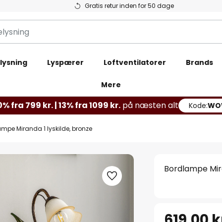
Gratis retur inden for 50 dage
lysning
Lyspærer
Loftventilatorer
Brands
Mere
% fra 799 kr. | 13% fra 1099 kr.
på næsten alt
Kode:
WO
mpe Miranda 1 lyskilde, bronze
Bordlampe Mira
619,00 k