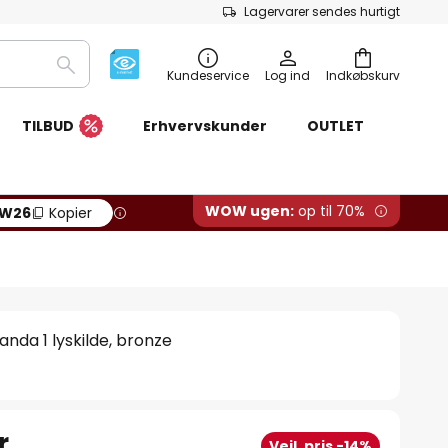
Lagervarer sendes hurtigt
Søg
Kundeservice
Log ind
Indkøbskurv
TILBUD
Erhvervskunder
OUTLET
WOW ugen:
op til 70%
W26
Kopier
nda 1 lyskilde, bronze
r.
Vejl. pris -14%