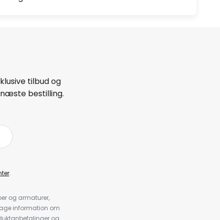
lusive tilbud og
næste bestilling.
ter
.
er og armaturer,
dtage information om
duktanbefalinger og