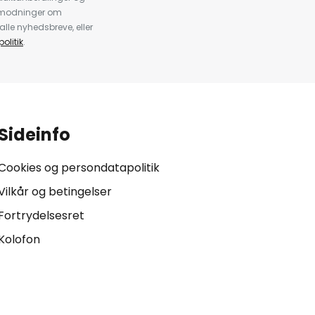
anmodninger om
alle nyhedsbreve, eller
olitik
.
Sideinfo
Cookies og persondatapolitik
Vilkår og betingelser
Fortrydelsesret
Kolofon