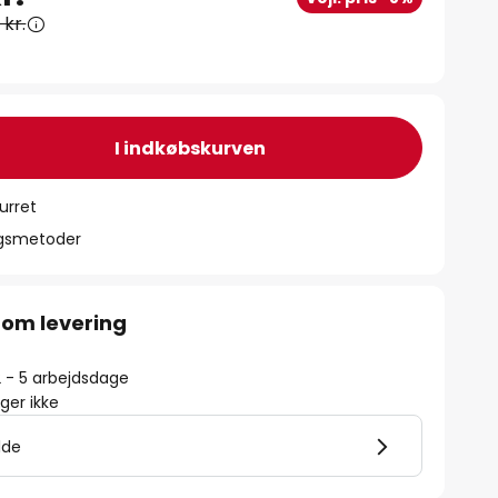
 kr.
I indkøbskurven
urret
ngsmetoder
 om levering
2 - 5 arbejdsdage
er ikke
lde