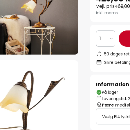
Vejl. pris
469,00
inkl. moms
1
50 dages ret
Sikre betali
Information
På lager
Leveringstid: 
Pære
medfølg
Vælg E14 lyski