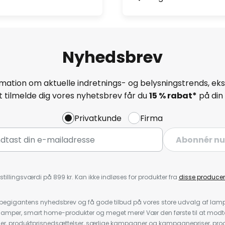
Nyhedsbrev
mation om aktuelle indretnings- og belysningstrends, eksk
 tilmelde dig vores nyhetsbrev får du
15 % rabat*
på din 
Privatkunde
Firma
Abonnér nu
stillingsværdi på 899 kr. Kan ikke indløses for produkter fra
disse producen
pegigantens nyhedsbrev og få gode tilbud på vores store udvalg af lamp
llelamper, smart home-produkter og meget mere! Vær den første til at mo
der, produktprisnedsættelser, særlige kampagner og kampagnepriser, pro