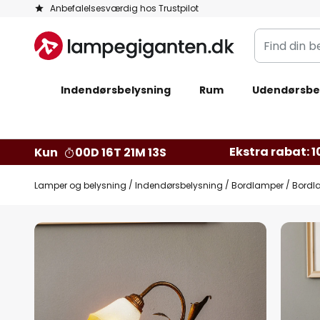
Skip
Anbefalelsesværdig hos Trustpilot
to
Find
Content
din
belysning
Indendørsbelysning
Rum
Udendørsbe
Ekstra rabat: 10
Kun
00D 16T 21M 12S
Lamper og belysning
Indendørsbelysning
Bordlamper
Bordl
Gå
til
slutningen
af
billedgalleriet