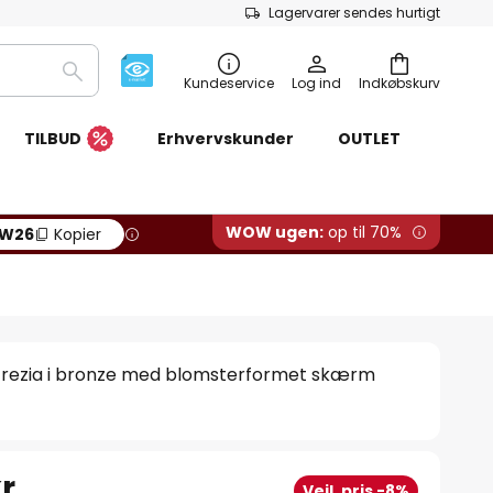
Lagervarer sendes hurtigt
Søg
Kundeservice
Log ind
Indkøbskurv
TILBUD
Erhvervskunder
OUTLET
WOW ugen:
op til 70%
W26
Kopier
rezia i bronze med blomsterformet skærm
r.
Vejl. pris -8%