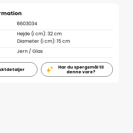
rmation
8603034
Højde (i cm): 32 cm
Diameter (i cm): 15 cm
Jern / Glas
Har du spørgsmål til
uktdetaljer
denne vare?