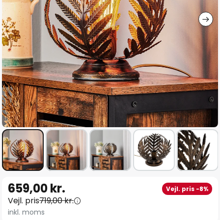
Gå
659,00 kr.
Vejl. pris -8%
til
Vejl. pris
719,00 kr.
starten
inkl. moms
af