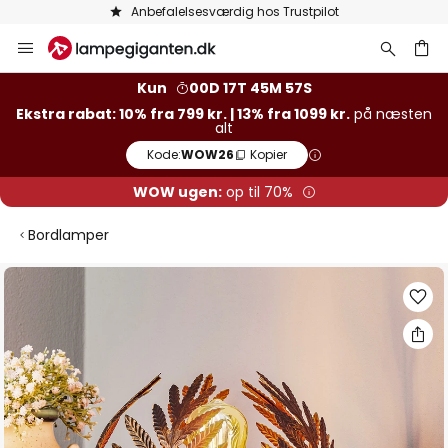
Anbefalelsesværdig hos Trustpilot
Skip
to
Content
Kun
00D 17T 45M 56S
Ekstra rabat: 10% fra 799 kr. | 13% fra 1099 kr.
på næsten
alt
Kode:
WOW26
Kopier
WOW ugen:
op til 70%
Bordlamper
Gå
til
slutningen
af
billedgalleriet