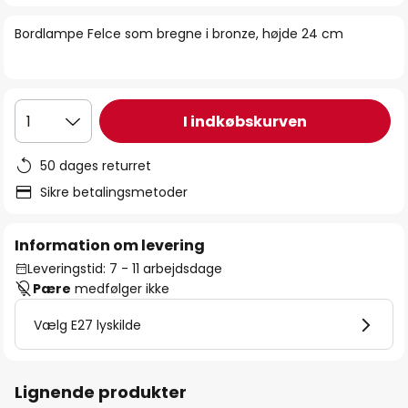
billedgalleriet
Bordlampe Felce som bregne i bronze, højde 24 cm
I indkøbskurven
1
50 dages returret
Sikre betalingsmetoder
Information om levering
Leveringstid: 7 - 11 arbejdsdage
Pære
medfølger ikke
Vælg E27 lyskilde
Lignende produkter