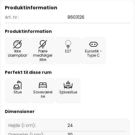
Produktinformation
Art. nr.:
8603126
Produktinformation
Ikke
Pære
E27
Eurostik -
dæmpbar
medfølger
Type C
ikke
Perfekt til disse rum
Stue
Soveværel
Spisestue
se
Dimensioner
Højde (i cm):
24
Diameter (i cm):
30