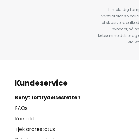
Tilmeld dig Lam
ventilatorer, solce
eksklusive rabatko
nyheder, så s
købsanmeldelser og anb
via v
Kundeservice
Benyt fortrydelsesretten
FAQs
Kontakt
Tjek ordrestatus