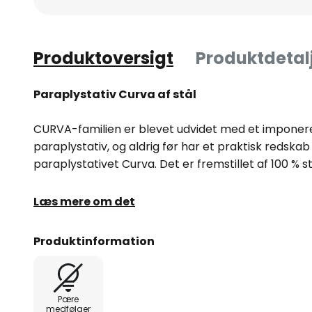
Produktoversigt
Produktdetal
Paraplystativ Curva af stål
CURVA-familien er blevet udvidet med et imponerend
paraplystativ, og aldrig før har et praktisk redska
paraplystativet Curva. Det er fremstillet af 100 % s
Curva er et designobjekt af en helt særlig art. Det 
Læs mere om det
let note og passer perfekt ind i ethvert miljø. Det e
kan dryppe af takket være holderens særlige form
Produktinformation
Produktinformation: Fremstillet af 100 % stål.
Pære
Plejeinstruktioner: For at fjerne snavs og støv skal
medfølger