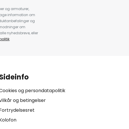
er og armaturer,
dtage information om
duktanbefalinger og
anmodninger om
alle nyhedsbreve, eller
olitik
.
Sideinfo
Cookies og persondatapolitik
Vilkår og betingelser
Fortrydelsesret
Kolofon