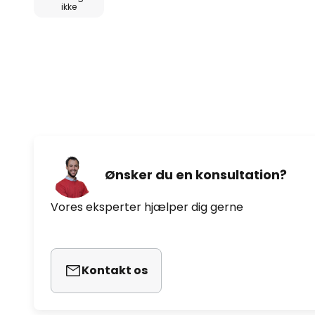
ikke
varmt vand og et mildt rengøringsmiddel. Tør objek
hvis det er nødvendigt. Undgå at skrabe med en s
beskadige overfladen.
Ønsker du en konsultation?
Vores eksperter hjælper dig gerne
Kontakt os