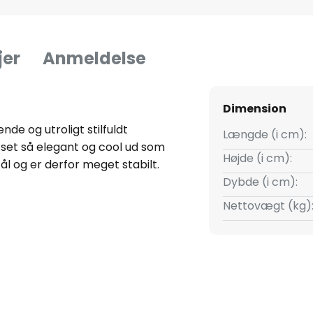
jer
Anmeldelse
Dimension
e og utroligt stilfuldt
Længde (i cm):
b set så elegant og cool ud som
Højde (i cm):
tål og er derfor meget stabilt.
Dybde (i cm):
samlede udtryk får en luftig og
Nettovægt (kg)
r også praktisk, at paraplyer let
.
 du bruge en fugtig klud med