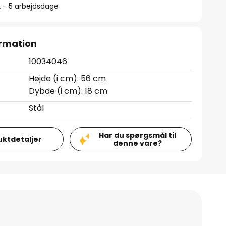
2 - 5 arbejdsdage
rmation
10034046
Højde (i cm): 56 cm
Dybde (i cm): 18 cm
Stål
Har du spørgsmål til
uktdetaljer
denne vare?