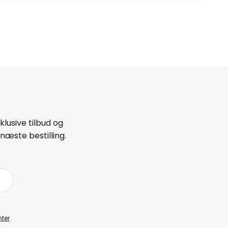
lusive tilbud og
næste bestilling.
ter
.