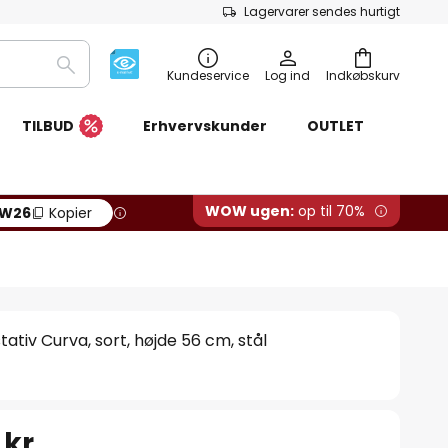
Lagervarer sendes hurtigt
Søg
Kundeservice
Log ind
Indkøbskurv
TILBUD
Erhvervskunder
OUTLET
WOW ugen:
op til 70%
W26
Kopier
ativ Curva, sort, højde 56 cm, stål
 kr.