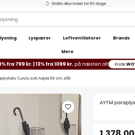
Gratis retur inden for 50 dage
lysning
Lyspærer
Loftventilatorer
Brands
Mere
% fra 799 kr. | 13% fra 1099 kr.
på næsten alt
Kode:
WO
lystativ Curva, sort, højde 56 cm, stål
AYTM paraplyst
1.378,00