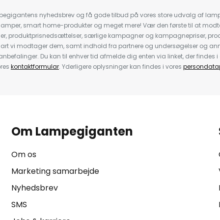
pegigantens nyhedsbrev og få gode tilbud på vores store udvalg af lamp
llelamper, smart home-produkter og meget mere! Vær den første til at mo
der, produktprisnedsættelser, særlige kampagner og kampagnepriser, pro
nart vi modtager dem, samt indhold fra partnere og undersøgelser og 
efalinger. Du kan til enhver tid afmelde dig enten via linket, der findes i 
ores
kontaktformular
. Yderligere oplysninger kan findes i vores
persondatap
Om Lampegiganten
Om os
Marketing samarbejde
Nyhedsbrev
SMS