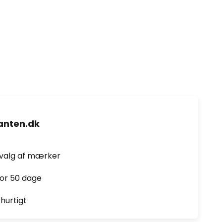
nten.dk
dvalg af mærker
for 50 dage
hurtigt