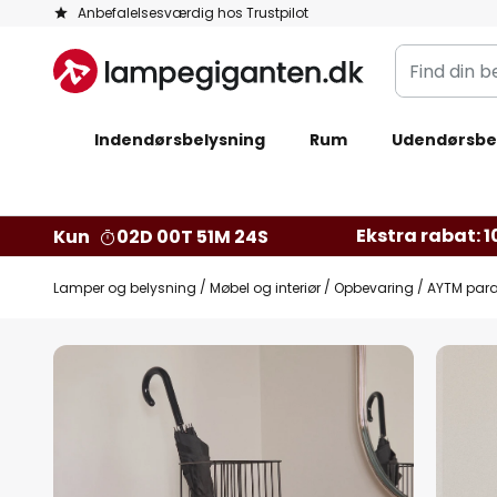
Skip
Anbefalelsesværdig hos Trustpilot
to
Find
Content
din
belysning
Indendørsbelysning
Rum
Udendørsbe
Ekstra rabat: 10
Kun
02D 00T 51M 23S
Lamper og belysning
Møbel og interiør
Opbevaring
AYTM parap
Gå
til
slutningen
af
billedgalleriet