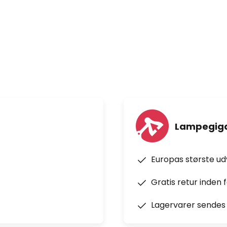
tet af med en blød, tør klud,
kuresvamp, da det kan
Lampegiga
Europas største u
Gratis retur inden 
Lagervarer sendes 