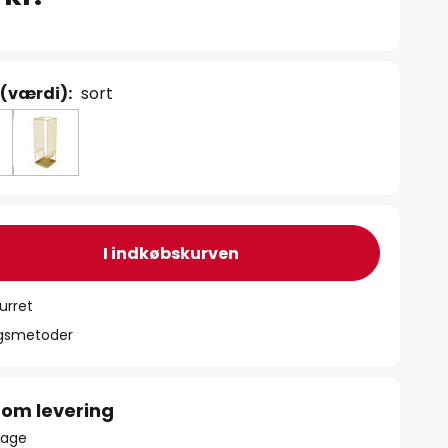
 (værdi):
sort
I indkøbskurven
urret
ngsmetoder
 om levering
lbage