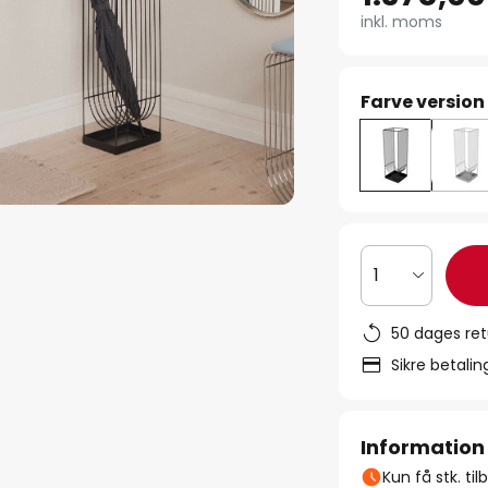
inkl. moms
Farve version
1
50 dages ret
Sikre betali
Information
Kun få stk. ti